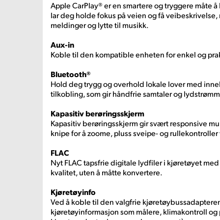
Apple CarPlay® er en smartere og tryggere måte å 
lar deg holde fokus på veien og få veibeskrivelse,
meldinger og lytte til musikk.
Aux-in
Koble til den kompatible enheten for enkel og prak
Bluetooth®
Hold deg trygg og overhold lokale lover med inne
tilkobling, som gir håndfrie samtaler og lydstrømm
Kapasitiv berøringsskjerm
Kapasitiv berøringsskjerm gir svært responsive m
knipe for å zoome, pluss sveipe- og rullekontrolle
FLAC
Nyt FLAC tapsfrie digitale lydfiler i kjøretøyet me
kvalitet, uten å måtte konvertere.
Kjøretøyinfo
Ved å koble til den valgfrie kjøretøybussadaptere
kjøretøyinformasjon som målere, klimakontroll og p