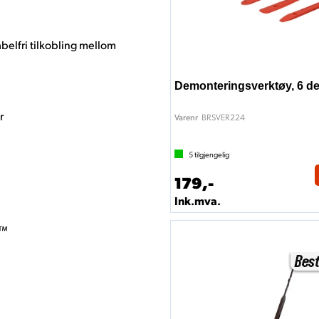
kabelfri tilkobling mellom
Demonteringsverktøy, 6 de
r
BRSVER224
Varenr
5
tilgjengelig
179,-
Ink.mva.
o™
)