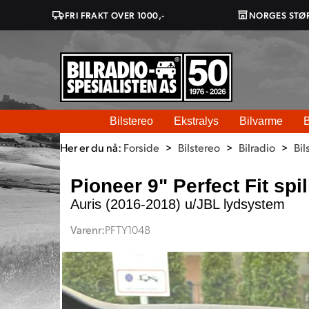
FRI FRAKT OVER 1000,-
NORGES STØ
Bilstereo
Ekstralys
Bilvarme
B
Her er du nå:
Forside
>
Bilstereo
>
Bilradio
>
Bil
Pioneer 9" Perfect Fit spi
Auris (2016-2018) u/JBL lydsystem
Varenr:
PFTY1048