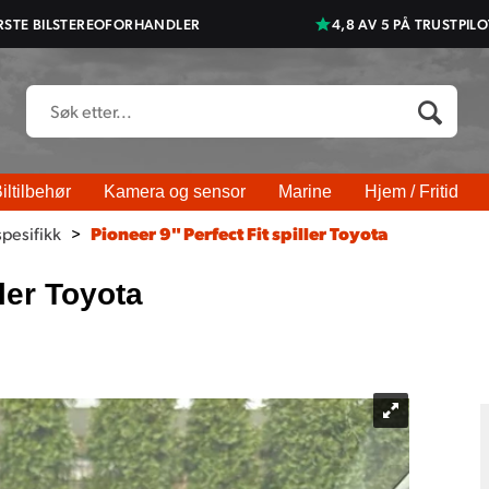
RSTE BILSTEREOFORHANDLER
4,8 AV 5 PÅ TRUSTPILO
iltilbehør
Kamera og sensor
Marine
Hjem / Fritid
spesifikk
>
Pioneer 9" Perfect Fit spiller Toyota
ller Toyota