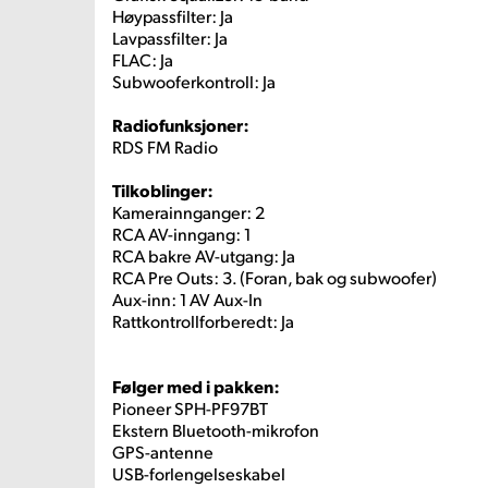
Høypassfilter: Ja
Lavpassfilter: Ja
FLAC: Ja
Subwooferkontroll: Ja
Radiofunksjoner:
RDS FM Radio
Tilkoblinger:
Kamerainnganger: 2
RCA AV-inngang: 1
RCA bakre AV-utgang: Ja
RCA Pre Outs: 3. (Foran, bak og subwoofer)
Aux-inn: 1 AV Aux-In
Rattkontrollforberedt: Ja
Følger med i pakken:
Pioneer SPH-PF97BT
Ekstern Bluetooth-mikrofon
GPS-antenne
USB-forlengelseskabel