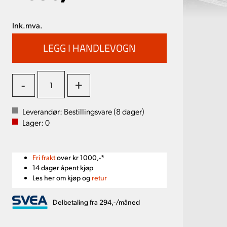
Ink.mva.
-
+
Leverandør:
Bestillingsvare (
8
dager)
Lager:
0
Fri frakt
over kr 1000,-*
14 dager åpent kjøp
Les her om kjøp og
retur
Delbetaling fra 294,-/måned