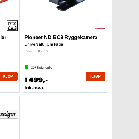
ler
Pioneer ND-BC9 Ryggekamera
Universalt. 10m kabel
NDBC9
Varenr
20+
tilgjengelig
KJØP
KJØP
1 499,-
Ink.mva.