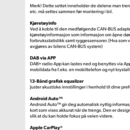
Merk! Dette settet inneholder de delene man tren
etc. må settes sammen før montering i bil.
Kjøretøyinfo
Ved å koble til den medfølgende CAN-BUS adapte
kjøretøyinformasjon som informasjon om åpne døre
forbruksstatistikk samt ryggessensorer. (Hva som 
avgjøres av bilens CAN-BUS system)
DAB via APP
DAB+ radio App kan lastes ned og benyttes via Ap
mobildata fra f.eks. en mobiltelefon og nyt krystal
13-Bånd grafisk equalizer
Juster akustiske innstillinger i henhold til dine pre
Android Auto™
Android Auto™ gir deg automatisk nyttig informasj
kort som vises akkurat når de trengs. Den er desig
slik at du kan holde fokus på veien videre.
Apple CarPlay®