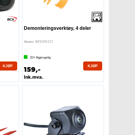
Demonteringsverktøy, 4 deler
BRSVER221
Varenr
20+
tilgjengelig
KJØP
KJØP
159,-
Ink.mva.