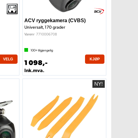
ACV ryggekamera (CVBS)
Universalt, 170 grader
7710006708
Varenr
100+
tilgjengelig
VELG
KJØP
1 098,-
Ink.mva.