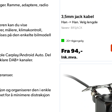
ger. Ramme, adaptere, radio
3,5mm jack kabel
Han -> Han. Velg lengde
ren kan du vise
BRSJACK
Varenr
r, målere, klimakontroll,
vises på den enkelte bilmodell
20+
tilgjengelig
Fra 94,-
ple Carplay/Android Auto. Del
Ink.mva.
lklare DAB+ kanaler.
feranser.
on og organiserer den i enkle
net for å minimere distraksjon