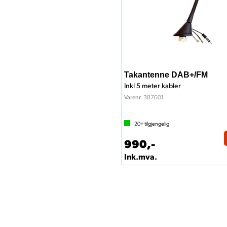
Takantenne DAB+/FM
Inkl 5 meter kabler
387601
Varenr
20+
tilgjengelig
990,-
Ink.mva.