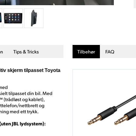
on
Tips & Tricks
Tilbehør
FAQ
iv skjerm tilpasset Toyota
 med
elt tilpasset din bil. Med
 (trådløst og kablet),
ttelefon/nettbrett og
ening med ett trykk.
(uten JBL lydsystem):