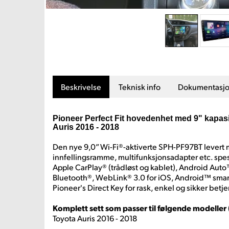
Beskrivelse
Teknisk info
Dokumentasj
Pioneer Perfect Fit hovedenhet med 9" kapasit
Auris 2016 - 2018
Den nye 9,0” Wi-Fi®-aktiverte SPH-PF97BT levert
innfellingsramme, multifunksjonsadapter etc. spesi
Apple CarPlay® (trådløst og kablet), Android Auto™
Bluetooth®, WebLink® 3.0 for iOS, Android™ smar
Pioneer's Direct Key for rask, enkel og sikker betj
Komplett sett som passer til følgende modeller 
Toyota Auris 2016 - 2018