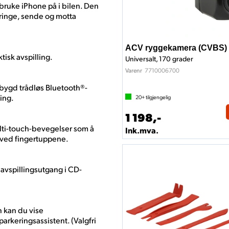
bruke iPhone på i bilen. Den
 ringe, sende og motta
ACV ryggekamera (CVBS)
tisk avspilling.
Universalt, 170 grader
7710006700
Varenr
bygd trådløs Bluetooth®-
ing.
20+
tilgjengelig
1 198,-
ulti-touch-bevegelser som å
Ink.mva.
r ved fingertuppene.
d avspillingsutgang i CD-
n kan du vise
arkeringsassistent. (Valgfri