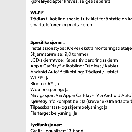
kjøretøyadapter kreves, selges separat)
Wi-Fi®
Trådløs tilkobling spesielt utviklet for å støtte en 
smarttelefonen og mottakeren.
Spesifikasjoner:
Installasjonstype: Krever ekstra monteringsdetalje
Skjermstørrelse: 9,0 tommer
LCD-skjermtype: Kapasitiv berøringsskjerm
Apple CarPlay®-tilkobling: Trådløst / kablet
Android Auto™-tilkobling: Trådløst / kablet
Wi-Fi®: Ja
Bluetooth®: Ja
Weblinkspeiing: Ja
Navigasjon: Via Apple CarPlay®, Via Android Aut
Kjøretøyinfo kompatibel: Ja (krever ekstra adapter
Tilpassbar tast- og skjermbelysning: Ja
Flerfarget belysning: Ja
Lydfunksjoner:
Grafisk equalizer: 13-band