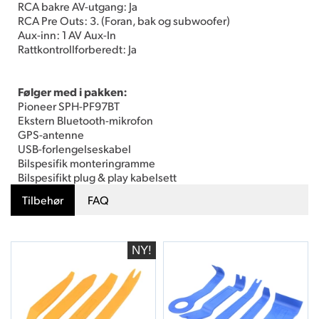
RCA bakre AV-utgang: Ja
RCA Pre Outs: 3. (Foran, bak og subwoofer)
Aux-inn: 1 AV Aux-In
Rattkontrollforberedt: Ja
Følger med i pakken:
Pioneer SPH-PF97BT
Ekstern Bluetooth-mikrofon
GPS-antenne
USB-forlengelseskabel
Bilspesifik monteringramme
Bilspesifikt plug & play kabelsett
Tilbehør
FAQ