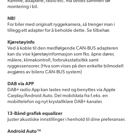
Ramme, adaptere, radio etc. må settes sammen før
montering i bil.
NB!
For biler med originalt ryggekamera, så trenger man i
tillegg ett adapter for å beholde dette. Se tilbehør.
Kjøretøyinfo
Ved å koble til den medfølgende CAN-BUS adapteren
kan du vise kjøretøyinformasjon som fks. åpne dører,
målere, klimakontroll, forbruksstatisitkk samt
ryggessensorer. (Hva som vises på den enkelte bilmodell
avgjøres av bilens CAN-BUS system)
DAB via APP
DAB+ radio App kan lastes ned og benyttes via Apple
Carplay/Android Auto. Del mobildata fra f.eks. en
mobiltelefon og nyt krystallklare DAB+ kanaler.
13-Bånd grafisk equalizer
Juster akustiske innstillinger i henhold til dine preferanser.
Android Auto™