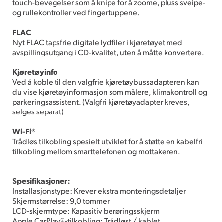
touch-bevegelser som å knipe for å zoome, pluss sveipe-
og rullekontroller ved fingertuppene.
FLAC
Nyt FLAC tapsfrie digitale lydfiler i kjøretøyet med
avspillingsutgang i CD-kvalitet, uten å måtte konvertere.
Kjøretøyinfo
Ved å koble til den valgfrie kjøretøybussadapteren kan
du vise kjøretøyinformasjon som målere, klimakontroll og
parkeringsassistent. (Valgfri kjøretøyadapter kreves,
selges separat)
Wi-Fi®
Trådløs tilkobling spesielt utviklet for å støtte en kabelfri
tilkobling mellom smarttelefonen og mottakeren.
Spesifikasjoner:
Installasjonstype: Krever ekstra monteringsdetaljer
Skjermstørrelse: 9,0 tommer
LCD-skjermtype: Kapasitiv berøringsskjerm
Apple CarPlay®-tilkobling: Trådløst / kablet