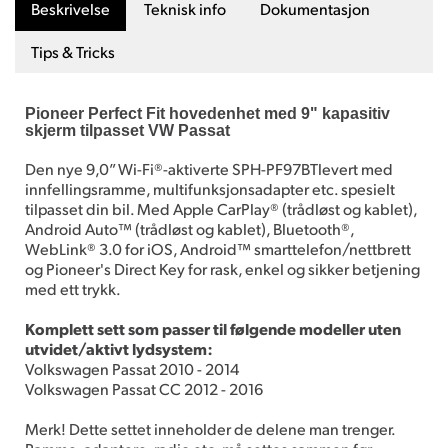
Beskrivelse
Teknisk info
Dokumentasjon
Tips & Tricks
Pioneer Perfect Fit hovedenhet med 9" kapasitiv
skjerm tilpasset VW Passat
Den nye 9,0” Wi-Fi®-aktiverte SPH-PF97BTlevert med
innfellingsramme, multifunksjonsadapter etc. spesielt
tilpasset din bil. Med Apple CarPlay® (trådløst og kablet),
Android Auto™ (trådløst og kablet), Bluetooth®,
WebLink® 3.0 for iOS, Android™ smarttelefon/nettbrett
og Pioneer's Direct Key for rask, enkel og sikker betjening
med ett trykk.
Komplett sett som passer til følgende modeller uten
utvidet/aktivt lydsystem:
Volkswagen Passat 2010 - 2014
Volkswagen Passat CC 2012 - 2016
Merk! Dette settet inneholder de delene man trenger.