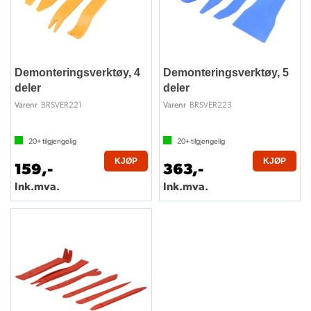
Demonteringsverktøy, 4
Demonteringsverktøy, 5
deler
deler
BRSVER221
BRSVER223
Varenr
Varenr
20+
tilgjengelig
20+
tilgjengelig
KJØP
KJØP
159,-
363,-
Ink.mva.
Ink.mva.