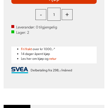
-
+
Leverandør:
0
tilgjengelig
Lager:
2
Fri frakt
over kr 1000,-*
14 dager åpent kjøp
Les her om kjøp og
retur
Delbetaling fra 298,-/måned