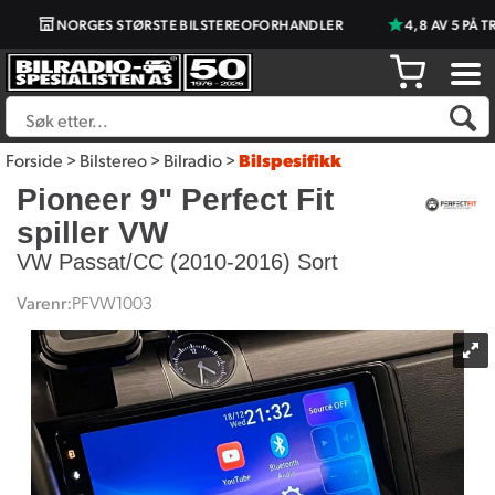
NORGES STØRSTE BILSTEREOFORHANDLER
4,8 AV 5 PÅ TRU
Forside
>
Bilstereo
>
Bilradio
>
Bilspesifikk
Pioneer 9" Perfect Fit
spiller VW
VW Passat/CC (2010-2016) Sort
Varenr:
PFVW1003