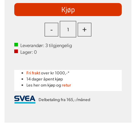
Kjøp
-
+
Leverandør:
3
tilgjengelig
Lager:
0
Fri frakt
over kr 1000,-*
14 dager åpent kjøp
Les her om kjøp og
retur
Delbetaling fra 165,-/måned