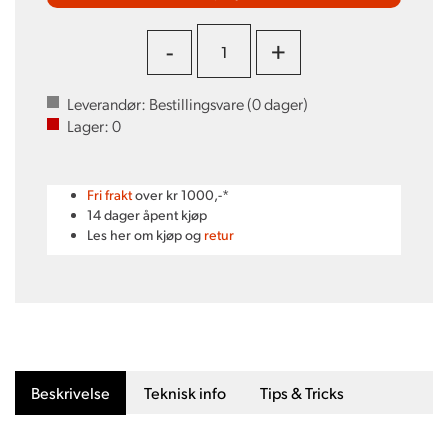
-
+
Leverandør:
Bestillingsvare (
0
dager)
Lager:
0
Fri frakt
over kr 1000,-*
14 dager åpent kjøp
Les her om kjøp og
retur
Beskrivelse
Teknisk info
Tips & Tricks