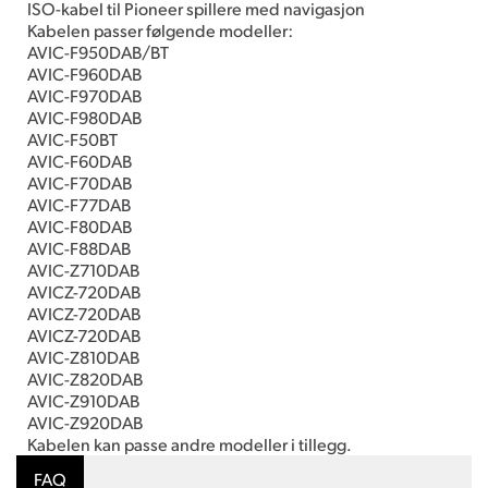
ISO-kabel til Pioneer spillere med navigasjon
Kabelen passer følgende modeller:
AVIC-F950DAB/BT
AVIC-F960DAB
AVIC-F970DAB
AVIC-F980DAB
AVIC-F50BT
AVIC-F60DAB
AVIC-F70DAB
AVIC-F77DAB
AVIC-F80DAB
AVIC-F88DAB
AVIC-Z710DAB
AVICZ-720DAB
AVICZ-720DAB
AVICZ-720DAB
AVIC-Z810DAB
AVIC-Z820DAB
AVIC-Z910DAB
AVIC-Z920DAB
Kabelen kan passe andre modeller i tillegg.
FAQ