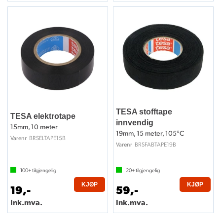
TESA stofftape
TESA elektrotape
innvendig
15mm, 10 meter
19mm, 15 meter, 105°C
BRSELTAPE15B
Varenr
BRSFABTAPE19B
Varenr
100+
tilgjengelig
20+
tilgjengelig
KJØP
KJØP
19,-
59,-
Ink.mva.
Ink.mva.