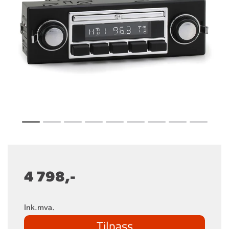
4 798,-
Ink.mva.
Tilpass