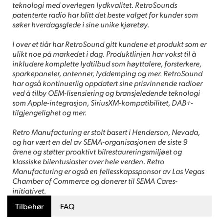
teknologi med overlegen lydkvalitet. RetroSounds
patenterte radio har blitt det beste valget for kunder som
søker hverdagsglede i sine unike kjøretøy.
I over et tiår har RetroSound gitt kundene et produkt som er
ulikt noe på markedet i dag. Produktlinjen har vokst til å
inkludere komplette lydtilbud som høyttalere, forsterkere,
sparkepaneler, antenner, lyddemping og mer. RetroSound
har også kontinuerlig oppdatert sine prisvinnende radioer
ved å tilby OEM-lisensiering og bransjeledende teknologi
som Apple-integrasjon, SiriusXM-kompatibilitet, DAB+-
tilgjengelighet og mer.
Retro Manufacturing er stolt basert i Henderson, Nevada,
og har vært en del av SEMA-organisasjonen de siste 9
årene og støtter proaktivt bilrestaureringsmiljøet og
klassiske bilentusiaster over hele verden. Retro
Manufacturing er også en fellesskapssponsor av Las Vegas
Chamber of Commerce og donerer til SEMA Cares-
initiativet.
Tilbehør
FAQ