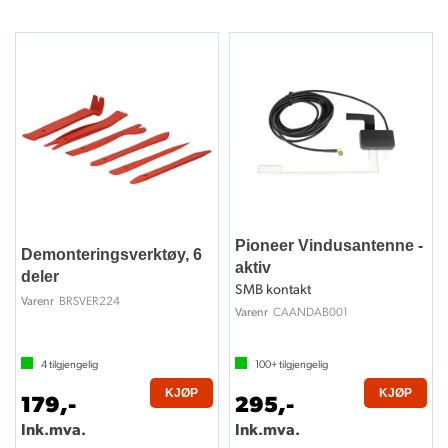
Pioneer Vindusantenne -
Demonteringsverktøy, 6
aktiv
deler
SMB kontakt
BRSVER224
Varenr
CAANDAB001
Varenr
4
tilgjengelig
100+
tilgjengelig
KJØP
KJØP
179,-
295,-
Ink.mva.
Ink.mva.