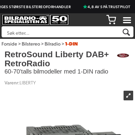
 STØRSTE BILSTEREOFORHANDLER
4,8 AV 5 PÅ TRUSTPILOT
Forside
>
Bilstereo
>
Bilradio
>
1-DIN
RetroSound Liberty DAB+
RetroRadio
60-70'talls bilmodeller med 1-DIN radio
Varenr:
LIBERTY