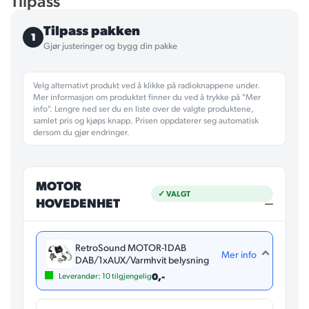
Tilpass pakken
1
Gjør justeringer og bygg din pakke
Velg alternativt produkt ved å klikke på radioknappene under.
Mer informasjon om produktet finner du ved å trykke på "Mer
info". Lengre ned ser du en liste over de valgte produktene,
samlet pris og kjøps knapp. Prisen oppdaterer seg automatisk
dersom du gjør endringer.
MOTOR
✓ VALGT
HOVEDENHET
RetroSound MOTOR-1DAB
Mer info
DAB/1xAUX/Varmhvit belysning
0,-
Leverandør:
10
tilgjengelig