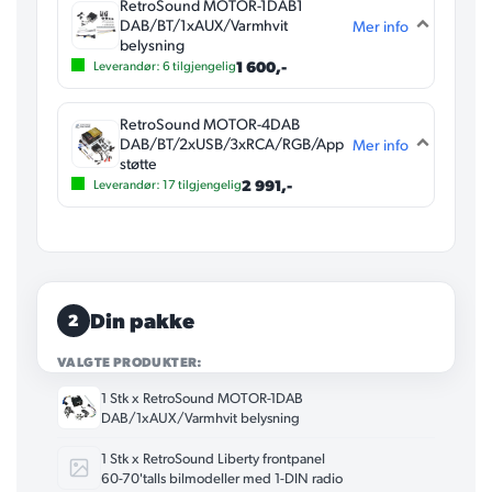
RetroSound MOTOR-1DAB1
DAB/BT/1xAUX/Varmhvit
Mer info
belysning
1 600,-
Leverandør:
6
tilgjengelig
RetroSound MOTOR-4DAB
DAB/BT/2xUSB/3xRCA/RGB/App
Mer info
støtte
2 991,-
Leverandør:
17
tilgjengelig
Din pakke
2
VALGTE PRODUKTER:
1 Stk x RetroSound MOTOR-1DAB
DAB/1xAUX/Varmhvit belysning
1 Stk x RetroSound Liberty frontpanel
60-70'talls bilmodeller med 1-DIN radio