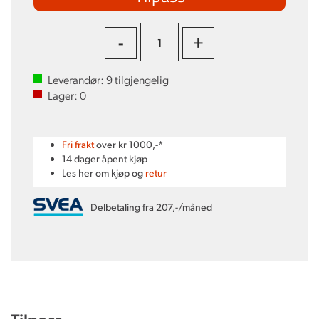
-
+
Leverandør:
9
tilgjengelig
Lager:
0
Fri frakt
over kr 1000,-*
14 dager åpent kjøp
Les her om kjøp og
retur
Delbetaling fra 207,-/måned
Tilpass