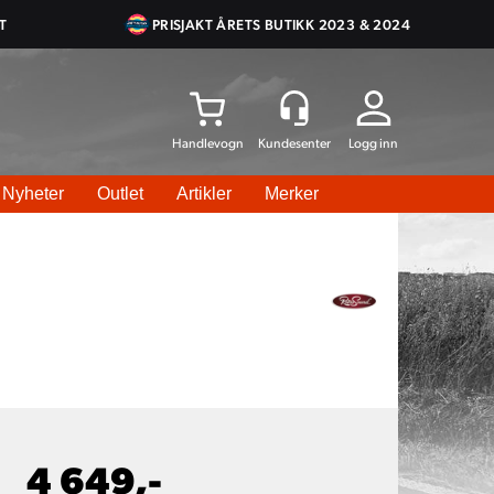
T
PRISJAKT ÅRETS BUTIKK 2023 & 2024
Logg inn
Nyheter
Outlet
Artikler
Merker
4 649,-