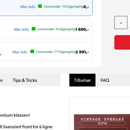
0,-
Mer info
Leverandør:
10
tilgjengelig
-
1 600,-
Mer info
Leverandør:
6
tilgjengelig
2 991,-
Mer info
Leverandør:
17
tilgjengelig
e
on
Tips & Tricks
Tilbehør
FAQ
remium klassen!
 lisensiert front for å ligne