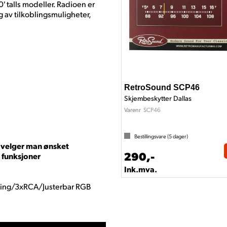
' talls modeller. Radioen er
 av tilkoblingsmuligheter,
RetroSound SCP46
Skjembeskytter Dallas
SCP46
Varenr
Bestillingsvare (
5
dager)
r velger man ønsket
290,-
e funksjoner
Ink.mva.
ing/3xRCA/Justerbar RGB