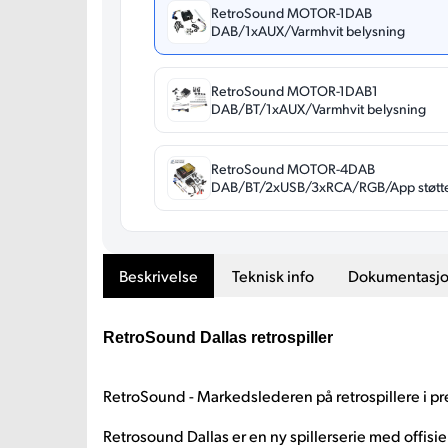
RetroSound MOTOR-1DAB
DAB/1xAUX/Varmhvit belysning
RetroSound MOTOR-1DAB1
DAB/BT/1xAUX/Varmhvit belysning
RetroSound MOTOR-4DAB
DAB/BT/2xUSB/3xRCA/RGB/App støtt
Beskrivelse
Teknisk info
Dokumentasj
RetroSound Dallas retrospiller
RetroSound - Markedslederen på retrospillere i p
Retrosound Dallas er en ny spillerserie med offisielt