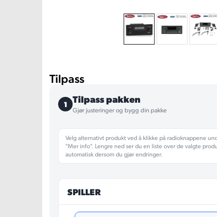
Tilpass
Tilpass pakken
1
Gjør justeringer og bygg din pakke
Velg alternativt produkt ved å klikke på radioknappene un
"Mer info". Lengre ned ser du en liste over de valgte prod
automatisk dersom du gjør endringer.
SPILLER