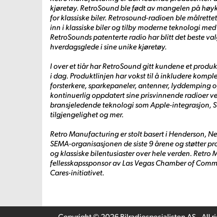
kjøretøy. RetroSound ble født av mangelen på høyk
for klassiske biler. Retrosound-radioen ble målrette
inn i klassiske biler og tilby moderne teknologi med
RetroSounds patenterte radio har blitt det beste va
hverdagsglede i sine unike kjøretøy.
I over et tiår har RetroSound gitt kundene et produ
i dag. Produktlinjen har vokst til å inkludere kompl
forsterkere, sparkepaneler, antenner, lyddemping 
kontinuerlig oppdatert sine prisvinnende radioer ve
bransjeledende teknologi som Apple-integrasjon, S
tilgjengelighet og mer.
Retro Manufacturing er stolt basert i Henderson, N
SEMA-organisasjonen de siste 9 årene og støtter pro
og klassiske bilentusiaster over hele verden. Retro
fellesskapssponsor av Las Vegas Chamber of Comme
Cares-initiativet.
Copyright © 2026 Bilradiospesialisten AS - All r