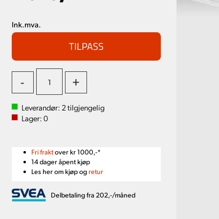
Ink.mva.
TILPASS
-
+
Leverandør:
2
tilgjengelig
Lager:
0
Fri frakt
over kr 1000,-*
14 dager åpent kjøp
Les her om kjøp og
retur
Delbetaling fra 202,-/måned