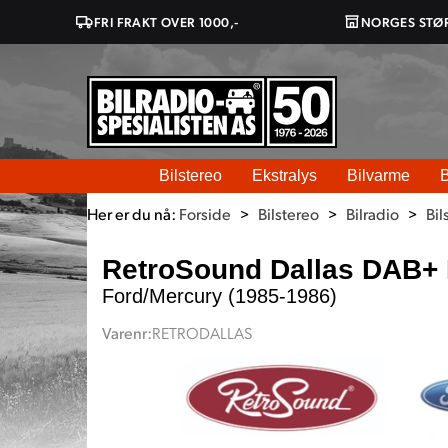
FRI FRAKT OVER 1000,-
NORGES STØ
Bilstereo
Ekstralys
Bilvarme
B
Her er du nå:
Forside
>
Bilstereo
>
Bilradio
>
Bil
RetroSound Dallas DAB+ 
Ford/Mercury (1985-1986)
Varenr:
RETRODALLAS