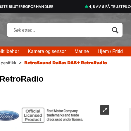
RSTE BILSTEREOFORHANDLER
4,8 AV 5 PÅ TRUSTPILO
iltilbehør
Kamera og sensor
Marine
Hjem / Fritid
spesifikk
>
RetroSound Dallas DAB+ RetroRadio
RetroRadio