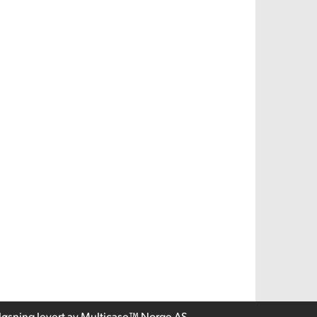
løsning
levert av
Multicase™ Norge AS