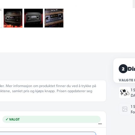
Di
2
VALGTE
der. Mer informasjon om produktet finner du ved å trykke på
1 
uktene, samlet pris og kjøps knapp. Prisen oppdaterer seg
DA
1 
Fo
✓ VALGT