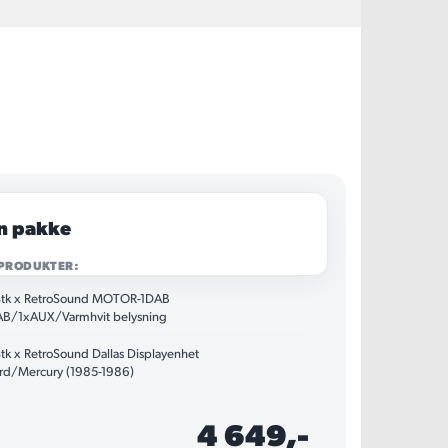
n pakke
 PRODUKTER:
Stk x RetroSound MOTOR-1DAB
B/1xAUX/Varmhvit belysning
Stk x RetroSound Dallas Displayenhet
rd/Mercury (1985-1986)
4 649,-