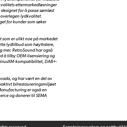
valitets ettermarkedløsninger
t designet for å passe sømløst
 overlegen lydkvalitet.
lget for kunder som søker
kt som er ulikt noe på markedet
ette lydtilbud som høyttalere,
og mer. RetroSound har også
d å tilby OEM-lisensiering og
iriusXM-kompatibilitet, DAB+-
evada, og har vært en del av
aktivt bilrestaureringsmiljøet
 Manufacturing er også en
rce og donerer til SEMA
ights reserved
Forretningssystem
og
nettbutikk