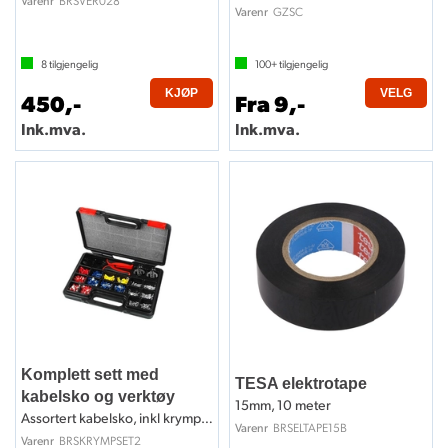
BRSVER028
Varenr
GZSC
Varenr
8
tilgjengelig
100+
tilgjengelig
KJØP
VELG
450,-
Fra 9,-
Ink.mva.
Ink.mva.
Komplett sett med
TESA elektrotape
kabelsko og verktøy
15mm, 10 meter
Assortert kabelsko, inkl krympeverktøy
BRSELTAPE15B
Varenr
BRSKRYMPSET2
Varenr