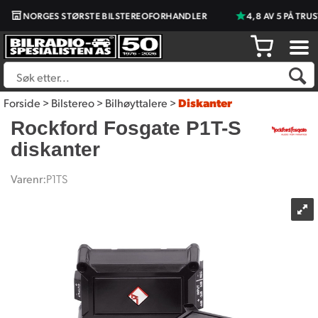
NORGES STØRSTE BILSTEREOFORHANDLER
4,8 AV 5 PÅ TRUST
Forside
>
Bilstereo
>
Bilhøyttalere
>
Diskanter
Rockford Fosgate P1T-S
diskanter
Varenr:
P1TS