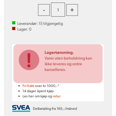
-
+
Leverandør:
15
tilgjengelig
Lager:
0
Lagertømming.
Varer uten beholdning kan
ikke leveres og ordre
kanselleres.
Fri frakt
over kr 1000,-*
14 dager åpent kjøp
Les her om kjøp og
retur
Delbetaling fra 165,-/måned