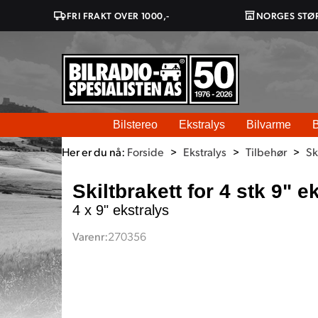
FRI FRAKT OVER 1000,-
NORGES STØ
Bilstereo
Ekstralys
Bilvarme
B
Her er du nå:
Forside
>
Ekstralys
>
Tilbehør
>
Sk
Skiltbrakett for 4 stk 9" e
4 x 9" ekstralys
Varenr:
270356