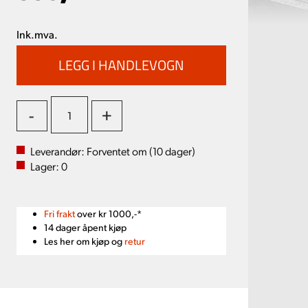
Ink.mva.
-
+
Leverandør:
Forventet om (
10
dager)
Lager:
0
Fri frakt
over kr 1000,-*
14 dager åpent kjøp
Les her om kjøp og
retur