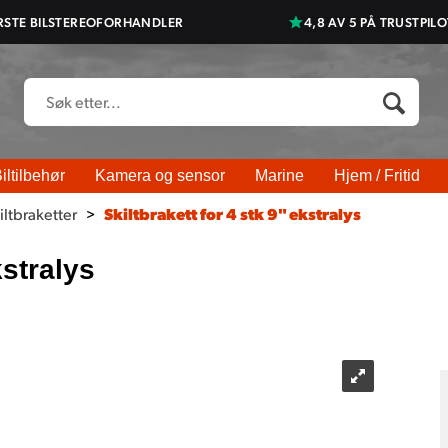
RSTE BILSTEREOFORHANDLER
4,8 AV 5 PÅ TRUSTPILO
iltilbehør
Kamera og sensor
Marine
Hjem / Fritid
iltbraketter
>
Skiltbrakett for 4 stk 9" ekstralys
kstralys