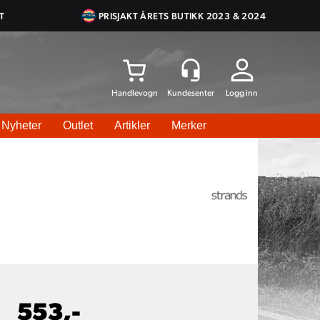
T
PRISJAKT ÅRETS BUTIKK 2023 & 2024
Logg inn
Nyheter
Outlet
Artikler
Merker
553,-