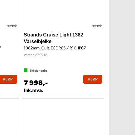
Strands Cruise Light 1382
Varselbjelke
7
1382mm. Gult. ECE R65 / R10. IP67
850218
Varenr
6
tilgjengelig
KJØP
KJØP
7 998,-
Ink.mva.