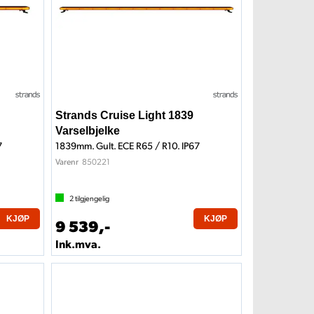
Strands Cruise Light 1839
Varselbjelke
7
1839mm. Gult. ECE R65 / R10. IP67
850221
Varenr
2
tilgjengelig
KJØP
KJØP
9 539,-
Ink.mva.