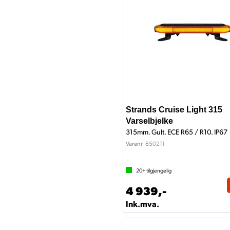
Strands Cruise Light 315
Varselbjelke
315mm. Gult. ECE R65 / R10. IP67
850211
Varenr
20+
tilgjengelig
4 939,-
Ink.mva.