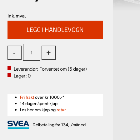
Ink.mva.
-
+
Leverandør:
Forventet om (
5
dager)
Lager:
0
Fri frakt
over kr 1000,-*
14 dager åpent kjøp
Les her om kjøp og
retur
Delbetaling fra 134,-/måned