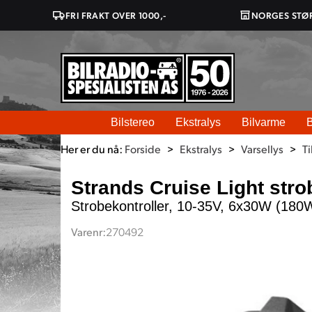
FRI FRAKT OVER 1000,-
NORGES STØ
Bilstereo
Ekstralys
Bilvarme
B
Her er du nå:
Forside
>
Ekstralys
>
Varsellys
>
Ti
Strands Cruise Light stro
Strobekontroller, 10-35V, 6x30W (180
Varenr:
270492