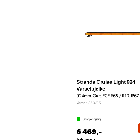
Strands Cruise Light 924
Varselbjelke
924mm. Gult. ECE R65 / R10. IP67
850215
Varenr
3
tilgjengelig
6 469,-
Ink.mva.