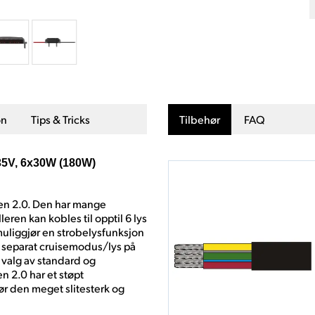
on
Tips & Tricks
Tilbehør
FAQ
0-35V, 6x30W (180W)
ren 2.0. Den har mange
ren kan kobles til opptil 6 lys
liggjør en strobelysfunksjon
g separat cruisemodus/lys på
 valg av standard og
n 2.0 har et støpt
ør den meget slitesterk og