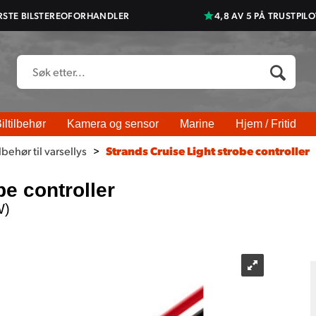
RSTE BILSTEREOFORHANDLER
4,8 AV 5 PÅ TRUSTPILO
iltilbehør
Kamera og sensor
Marine
Hjem / Fritid
lbehør til varsellys
>
Strands Cruise Light strobe controller
be controller
W)