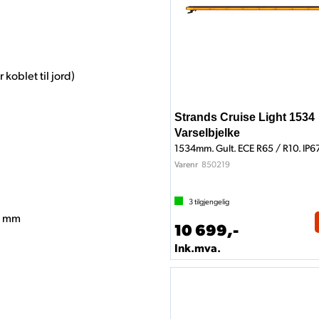
 koblet til jord)
Strands Cruise Light 1534
Varselbjelke
1534mm. Gult. ECE R65 / R10. IP6
850219
Varenr
3
tilgjengelig
0 mm
10 699,-
Ink.mva.