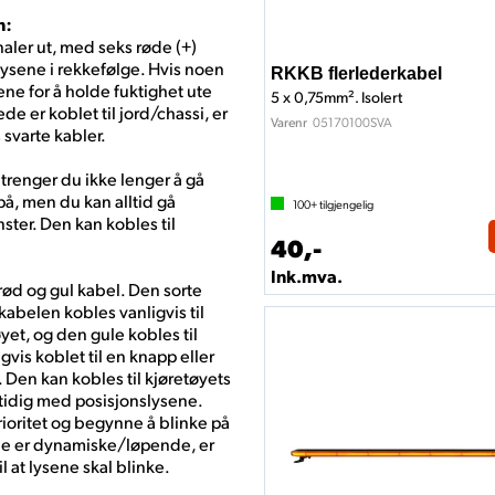
n:
naler ut, med seks røde (+)
 lysene i rekkefølge. Hvis noen
RKKB flerlederkabel
ne for å holde fuktighet ute
5 x 0,75mm². Isolert
de er koblet til jord/chassi, er
05170100SVA
Varenr
 svarte kabler.
trenger du ikke lenger å gå
på, men du kan alltid gå
100+
tilgjengelig
nster. Den kan kobles til
40,-
Ink.mva.
ød og gul kabel. Den sorte
 kabelen kobles vanligvis til
øyet, og den gule kobles til
vis koblet til en knapp eller
 Den kan kobles til kjøretøyets
tidig med posisjonslysene.
rioritet og begynne å blinke på
ne er dynamiske/løpende, er
l at lysene skal blinke.