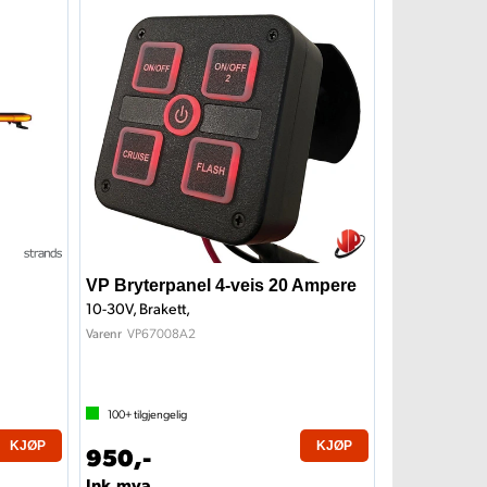
VP Bryterpanel 4-veis 20 Ampere
10-30V, Brakett,
VP67008A2
Varenr
100+
tilgjengelig
KJØP
KJØP
950,-
Ink.mva.