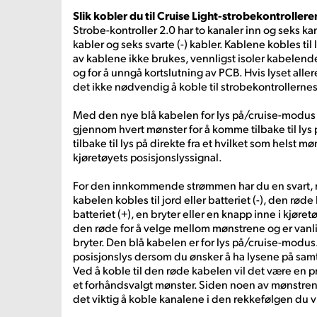
Slik kobler du til Cruise Light-strobekontrollere
Strobe-kontroller 2.0 har to kanaler inn og seks ka
kabler og seks svarte (-) kabler. Kablene kobles til
av kablene ikke brukes, vennligst isoler kabelende
og for å unngå kortslutning av PCB. Hvis lyset allere
det ikke nødvendig å koble til strobekontrollernes
Med den nye blå kabelen for lys på/cruise-modus 
gjennom hvert mønster for å komme tilbake til lys 
tilbake til lys på direkte fra et hvilket som helst mø
kjøretøyets posisjonslyssignal.
For den innkommende strømmen har du en svart, r
kabelen kobles til jord eller batteriet (-), den røde
batteriet (+), en bryter eller en knapp inne i kjøret
den røde for å velge mellom mønstrene og er vanlig
bryter. Den blå kabelen er for lys på/cruise-modus.
posisjonslys dersom du ønsker å ha lysene på sam
Ved å koble til den røde kabelen vil det være en p
et forhåndsvalgt mønster. Siden noen av mønstre
det viktig å koble kanalene i den rekkefølgen du vi