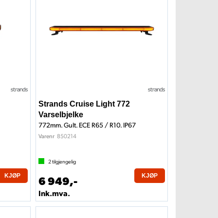
Strands Cruise Light 772
Varselbjelke
772mm. Gult. ECE R65 / R10. IP67
850214
Varenr
2
tilgjengelig
KJØP
KJØP
6 949,-
Ink.mva.