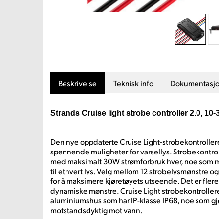
Beskrivelse
Teknisk info
Dokumentasj
Strands Cruise light strobe controller 2.0, 1
Den nye oppdaterte Cruise Light-strobekontrolle
spennende muligheter for varsellys. Strobekontrolle
med maksimalt 30W strømforbruk hver, noe som mu
til ethvert lys. Velg mellom 12 strobelysmønstre o
for å maksimere kjøretøyets utseende. Det er flere
dynamiske mønstre. Cruise Light strobekontrollere
aluminiumshus som har IP-klasse IP68, noe som gj
motstandsdyktig mot vann.