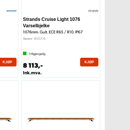
Strands Cruise Light 1076
Varselbjelke
1076mm. Gult. ECE R65 / R10. IP67
850216
Varenr
3
tilgjengelig
KJØP
KJØP
8 113,-
Ink.mva.