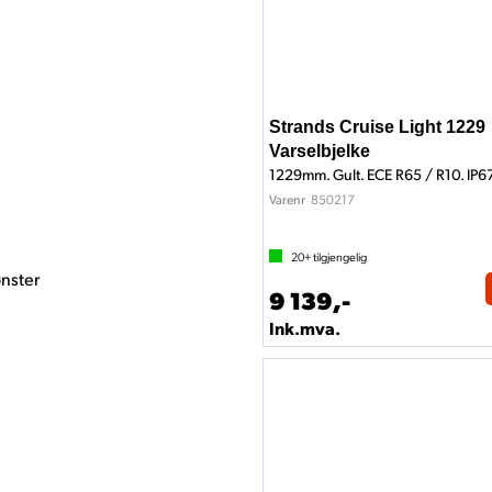
Strands Cruise Light 1229
Varselbjelke
1229mm. Gult. ECE R65 / R10. IP6
850217
Varenr
20+
tilgjengelig
ønster
9 139,-
Ink.mva.