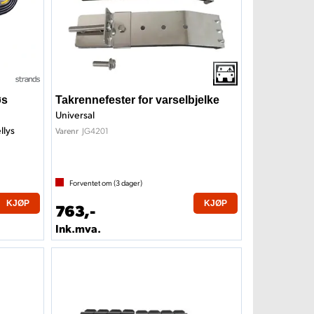
øs
Takrennefester for varselbjelke
Universal
llys
JG4201
Varenr
Forventet om (
3
dager)
KJØP
KJØP
763,-
Ink.mva.