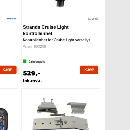
Strands Cruise Light
kontrollenhet
Kontrollenhet for Cruise Light varsellys
850209
Varenr
2
tilgjengelig
KJØP
KJØP
529,-
Ink.mva.