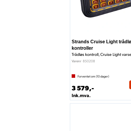
Strands Cruise Light trådl
kontroller
Trådløs kontroll, Cruise Light varse
850208
Varenr
Forventet om (
10
dager)
3 579,-
Ink.mva.