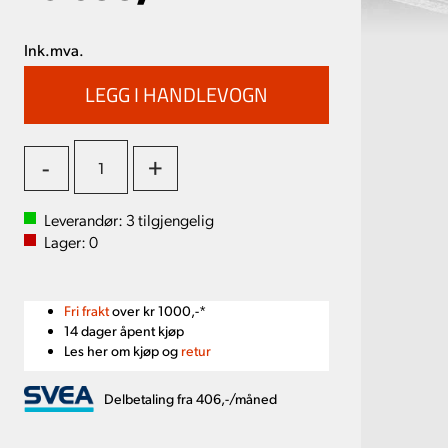
Ink.mva.
-
+
Leverandør:
3
tilgjengelig
Lager:
0
Fri frakt
over kr 1000,-*
14 dager åpent kjøp
Les her om kjøp og
retur
Delbetaling fra 406,-/måned