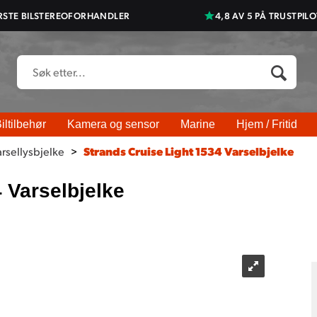
RSTE BILSTEREOFORHANDLER
4,8 AV 5 PÅ TRUSTPILO
iltilbehør
Kamera og sensor
Marine
Hjem / Fritid
rsellysbjelke
>
Strands Cruise Light 1534 Varselbjelke
 Varselbjelke