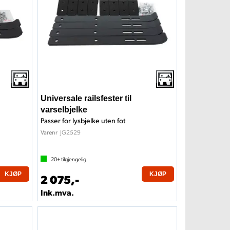
Universale railsfester til
varselbjelke
Passer for lysbjelke uten fot
JG2529
Varenr
20+
tilgjengelig
KJØP
KJØP
2 075,-
Ink.mva.