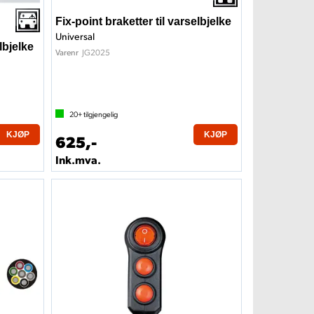
Fix-point braketter til varselbjelke
Universal
lbjelke
JG2025
Varenr
20+
tilgjengelig
KJØP
KJØP
625,-
Ink.mva.