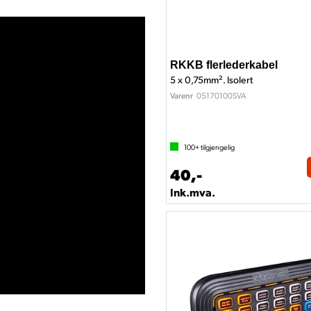
RKKB flerlederkabel
5 x 0,75mm². Isolert
05170100SVA
Varenr
100+
tilgjengelig
40,-
Ink.mva.