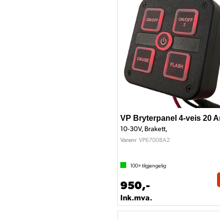
VP Bryterpanel 4-veis 20 
10-30V, Brakett,
VP67008A2
Varenr
100+
tilgjengelig
950,-
Ink.mva.