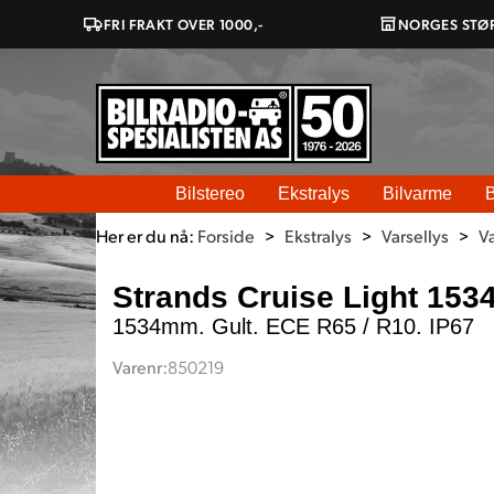
FRI FRAKT OVER 1000,-
NORGES STØ
Bilstereo
Ekstralys
Bilvarme
B
Her er du nå:
Forside
>
Ekstralys
>
Varsellys
>
Va
Strands Cruise Light 1534
1534mm. Gult. ECE R65 / R10. IP67
Varenr:
850219