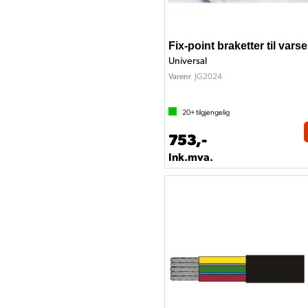
Fix-point braketter til varse
Universal
JG2024
Varenr
20+
tilgjengelig
753,-
Ink.mva.