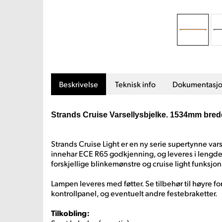
Beskrivelse
Teknisk info
Dokumentasj
Strands Cruise Varsellysbjelke. 1534mm bred
Strands Cruise Light er en ny serie supertynne va
innehar ECE R65 godkjenning, og leveres i lengde
forskjellige blinkemønstre og cruise light funksjon i 
Lampen leveres med føtter. Se tilbehør til høyre for
kontrollpanel, og eventuelt andre festebraketter.
Tilkobling: