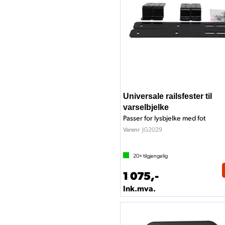
Universale railsfester til
varselbjelke
Passer for lysbjelke med fot
JG2029
Varenr
20+
tilgjengelig
1 075,-
Ink.mva.