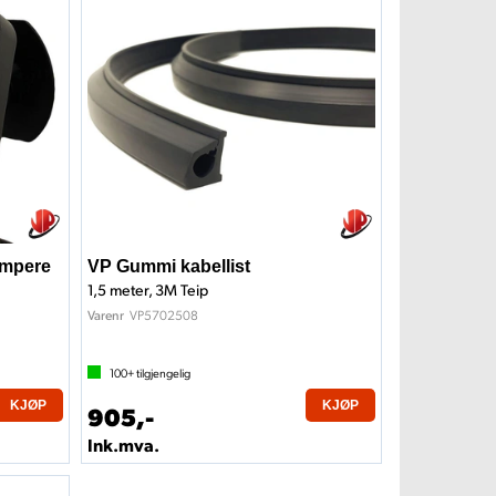
Ampere
VP Gummi kabellist
1,5 meter, 3M Teip
VP5702508
Varenr
100+
tilgjengelig
KJØP
KJØP
905,-
Ink.mva.