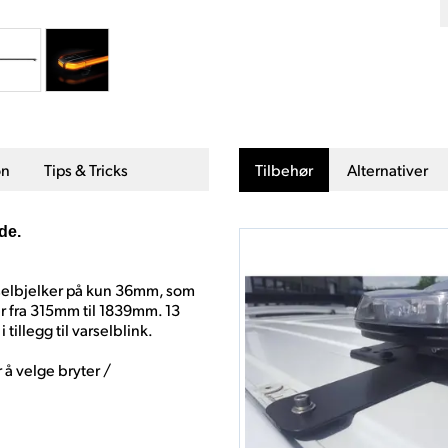
on
Tips & Tricks
Tilbehør
Alternativer
de.
rselbjelker på kun 36mm, som
r fra 315mm til 1839mm. 13
tillegg til varselblink.
 å velge bryter /