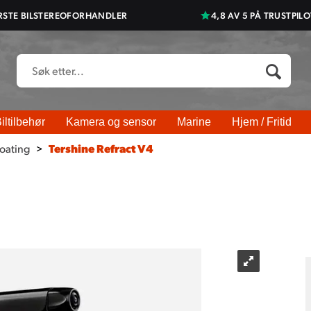
RSTE BILSTEREOFORHANDLER
4,8 AV 5 PÅ TRUSTPILO
iltilbehør
Kamera og sensor
Marine
Hjem / Fritid
oating
>
Tershine Refract V4