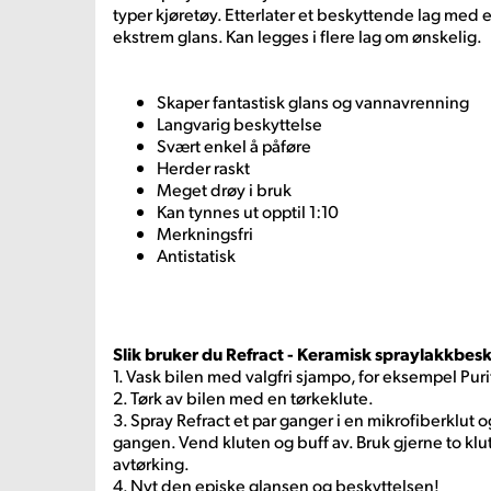
typer kjøretøy. Etterlater et beskyttende lag me
ekstrem glans. Kan legges i flere lag om ønskelig.
Skaper fantastisk glans og vannavrenning
Langvarig beskyttelse
Svært enkel å påføre
Herder raskt
Meget drøy i bruk
Kan tynnes ut opptil 1:10
Merkningsfri
Antistatisk
Slik bruker du Refract - Keramisk spraylakkbes
1. Vask bilen med valgfri sjampo, for eksempel Purif
2. Tørk av bilen med en tørkeklute.
3. Spray Refract et par ganger i en mikrofiberklut 
gangen. Vend kluten og buff av. Bruk gjerne to klute
avtørking.
4. Nyt den episke glansen og beskyttelsen!