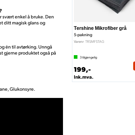
?
r svært enkel å bruke. Den
t ditt magisk glans og
Tershine Mikrofiber grå
5-pakning
TRSMFSTAG
Varenr
 og én til avtørking. Unngå
est gjerne produktet også på
3
tilgjengelig
199,-
Ink.mva.
xane, Glukonsyre.