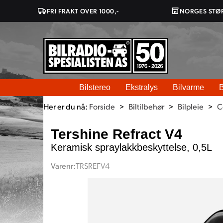
FRI FRAKT OVER 1000,-
NORGES STØ
Bilstereo
Ekstralys
Bilvarme
B
Her er du nå:
Forside
>
Biltilbehør
>
Bilpleie
>
C
Tershine Refract V4
Keramisk spraylakkbeskyttelse, 0,5L
Varenr:
TRSREFV4