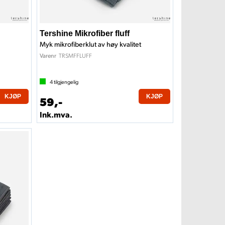
Tershine Mikrofiber fluff
Myk mikrofiberklut av høy kvalitet
TRSMFFLUFF
Varenr
4
tilgjengelig
KJØP
KJØP
59,-
Ink.mva.