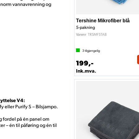
d enorm vannavrenning og
Tershine Mikrofiber blå
5-pakning
TRSMFSTAB
Varenr
3
tilgjengelig
199,-
Ink.mva.
kyttelse V4:
y eller Purify S – Bilsjampo.
og fordel på én panel om
r – én til påføring og én til