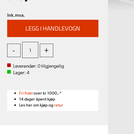
Ink.mva.
-
+
Leverandør:
0
tilgjengelig
Lager:
4
Fri frakt
over kr 1000,-*
14 dager åpent kjøp
Les her om kjøp og
retur