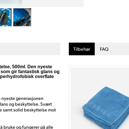
Tilbehør
FAQ
telse, 500ml. Den nyeste
som gir fantastisk glans og
uperhydrofobisk overflate
en nyeste generasjonen
glans og beskyttelse. Svært
te samt solid beskyttelse mot
å bruke og fungerer på alle