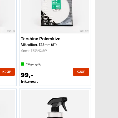
Tershine Polerskive
Mikrofiber, 125mm (5")
TRSPADMW
Varenr
2
tilgjengelig
KJØP
KJØP
99,-
Ink.mva.