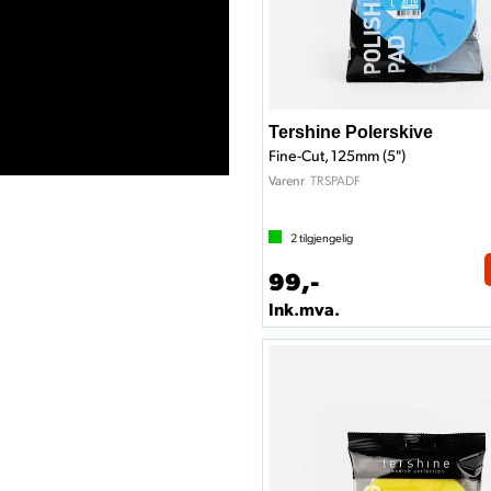
Tershine Polerskive
Fine-Cut, 125mm (5")
TRSPADF
Varenr
2
tilgjengelig
99,-
Ink.mva.