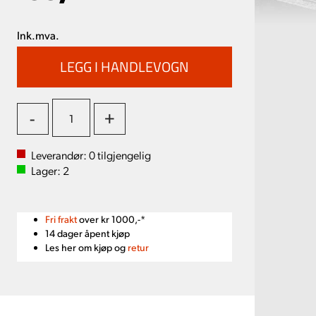
Ink.mva.
-
+
Leverandør:
0
tilgjengelig
Lager:
2
Fri frakt
over kr 1000,-*
14 dager åpent kjøp
Les her om kjøp og
retur