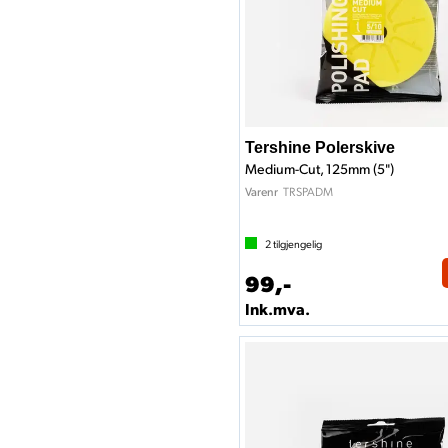
Tershine Polerskive
Medium-Cut, 125mm (5")
TRSPADM
Varenr
2
tilgjengelig
99,-
Ink.mva.