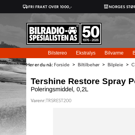
FRI FRAKT OVER 1000,-
NORGES STØ
Bilstereo
Ekstralys
Bilvarme
B
Her er du nå:
Forside
>
Biltilbehør
>
Bilpleie
>
C
Tershine Restore Spray P
Poleringsmiddel, 0,2L
Varenr:
TRSREST200