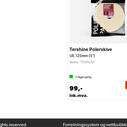
Tershine Polerskive
Ull, 125mm (5")
TRSPADW
Varenr
2
tilgjengelig
99,-
Ink.mva.
ights reserved
Forretningssystem
og
nettbutikk