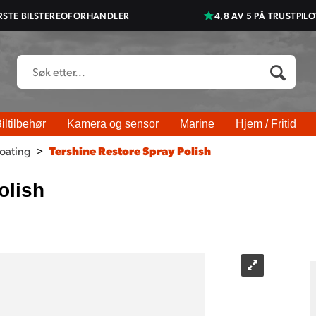
RSTE BILSTEREOFORHANDLER
4,8 AV 5 PÅ TRUSTPILO
iltilbehør
Kamera og sensor
Marine
Hjem / Fritid
oating
>
Tershine Restore Spray Polish
olish