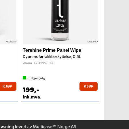
Tershine Prime Panel Wipe
Dyprens før lakkbeskyttelse, 0,5L
TRSPRIME500
Varenr
3
tilgjengelig
KJØP
KJØP
199,-
Ink.mva.
løsning
levert av
Multicase™ Norge AS