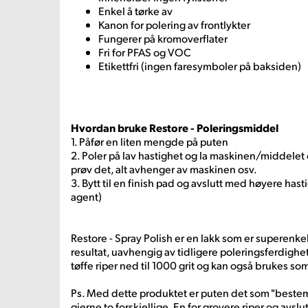
Enkel å tørke av
Kanon for polering av frontlykter
Fungerer på kromoverflater
Fri for PFAS og VOC
Etikettfri (ingen faresymboler på baksiden)
Hvordan bruke Restore - Poleringsmiddel
1. Påfør en liten mengde på puten
2. Poler på lav hastighet og la maskinen/middele
prøv det, alt avhenger av maskinen osv.
3. Bytt til en finish pad og avslutt med høyere hast
agent)
Restore - Spray Polish er en lakk som er superenkel 
resultat, uavhengig av tidligere poleringsferdighe
tøffe riper ned til 1000 grit og kan også brukes 
Ps. Med dette produktet er puten det som "bestem
gjerne to forskjellige. En for grovere riper og avslu