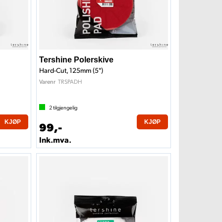
Tershine Polerskive
Hard-Cut, 125mm (5")
TRSPADH
Varenr
2
tilgjengelig
KJØP
KJØP
99,-
Ink.mva.