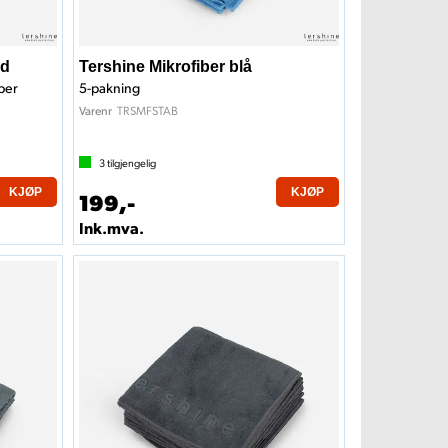
nd
Tershine Mikrofiber blå
iber
5-pakning
TRSMFSTAB
Varenr
3
tilgjengelig
KJØP
KJØP
199,-
Ink.mva.