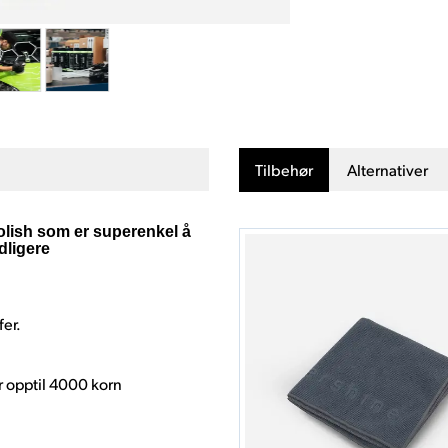
Tilbehør
Alternativer
olish som er superenkel å
idligere
fer.
r opptil 4000 korn