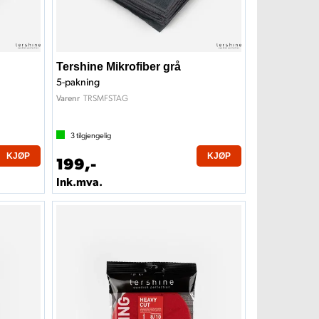
Tershine Mikrofiber grå
5-pakning
TRSMFSTAG
Varenr
3
tilgjengelig
KJØP
KJØP
199,-
Ink.mva.