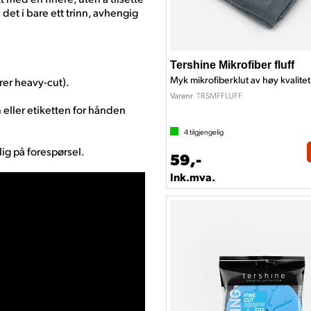
det i bare ett trinn, avhengig
Tershine Mikrofiber fluff
Myk mikrofiberklut av høy kvalitet
arer heavy-cut).
TRSMFFLUFF
Varenr
eller etiketten for hånden
4
tilgjengelig
lig på forespørsel.
59,-
Ink.mva.