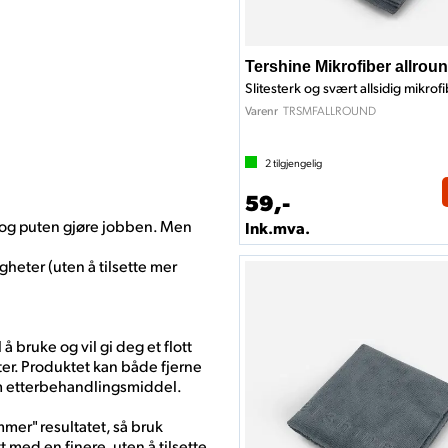
Tershine Mikrofiber allrou
Slitesterk og svært allsidig mikrof
TRSMFALLROUND
Varenr
2
tilgjengelig
59,-
t og puten gjøre jobben. Men
Ink.mva.
igheter (uten å tilsette mer
å bruke og vil gi deg et flott
ter. Produktet kan både fjerne
som etterbehandlingsmiddel.
mer" resultatet, så bruk
tt med en finere, uten å tilsette