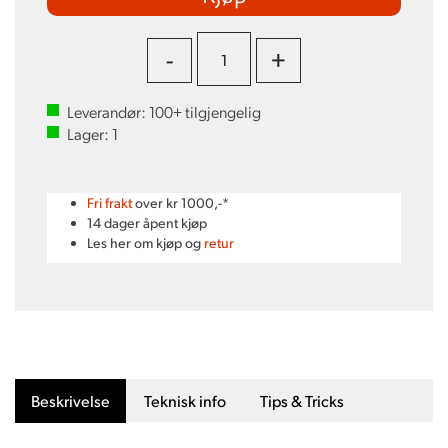
-
+
Leverandør:
100+
tilgjengelig
Lager:
1
Fri frakt
over kr 1000,-*
14 dager åpent kjøp
Les her om kjøp og
retur
Beskrivelse
Teknisk info
Tips & Tricks