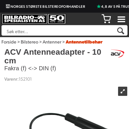
NORGES STØRSTE BILSTEREOFORHANDLER
4,8 AV 5 PÅ TRU
Forside
>
Bilstereo
>
Antenner
>
Antennetilbehør
ACV Antenneadapter - 10
cm
Fakra (f) <-> DIN (f)
Varenr:
152101