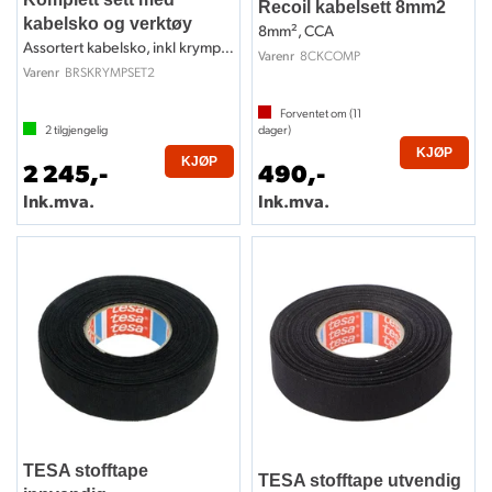
Recoil kabelsett 8mm2
kabelsko og verktøy
8mm², CCA
Assortert kabelsko, inkl krympeverktøy
8CKCOMP
Varenr
BRSKRYMPSET2
Varenr
Forventet om (
11
2
tilgjengelig
dager)
KJØP
KJØP
2 245,-
490,-
Ink.mva.
Ink.mva.
TESA stofftape
TESA stofftape utvendig