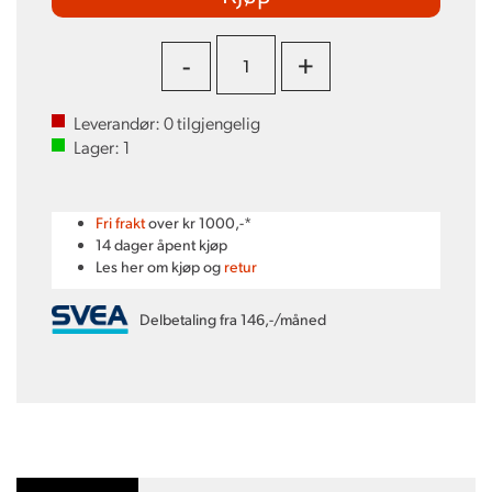
-
+
Leverandør:
0
tilgjengelig
Lager:
1
Fri frakt
over kr 1000,-*
14 dager åpent kjøp
Les her om kjøp og
retur
Delbetaling fra 146,-/måned