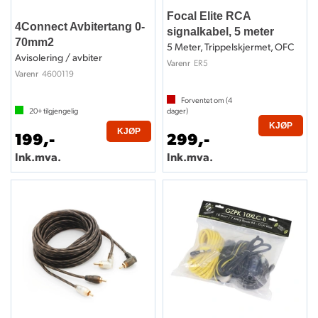
Focal Elite RCA
4Connect Avbitertang 0-
signalkabel, 5 meter
70mm2
5 Meter, Trippelskjermet, OFC
Avisolering / avbiter
ER5
Varenr
4600119
Varenr
Forventet om (
4
20+
tilgjengelig
dager)
KJØP
KJØP
199,-
299,-
Ink.mva.
Ink.mva.