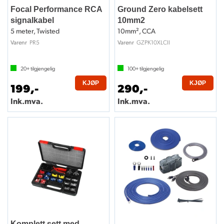
Focal Performance RCA
Ground Zero kabelsett
signalkabel
10mm2
5 meter, Twisted
10mm², CCA
PR5
GZPK10XLCII
Varenr
Varenr
20+
tilgjengelig
100+
tilgjengelig
KJØP
KJØP
199,-
290,-
Ink.mva.
Ink.mva.
Komplett sett med