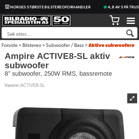
NORGES STØRSTE BILSTEREOFORHANDLER
4,8 AV 5 PÅ TRUST
Forside
>
Bilstereo
>
Subwoofer / Bass
>
Aktive subwoofere
Ampire ACTIVE8-SL aktiv
subwoofer
8" subwoofer, 250W RMS, bassremote
Varenr:
ACTIVE8-SL