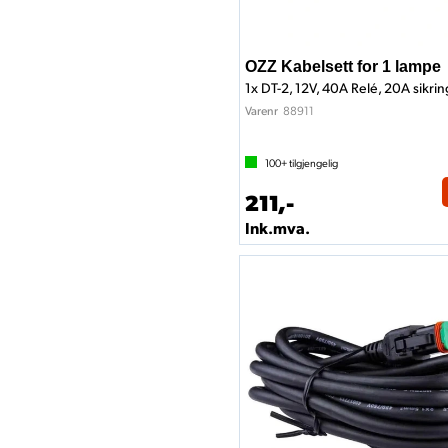
OZZ Kabelsett for 1 lampe
1x DT-2, 12V, 40A Relé, 20A sikrin
88911
Varenr
100+
tilgjengelig
211,-
Ink.mva.