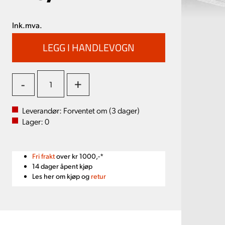
Ink.mva.
-
+
Leverandør:
Forventet om (
3
dager)
Lager:
0
Fri frakt
over kr 1000,-*
14 dager åpent kjøp
Les her om kjøp og
retur