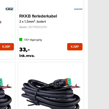
RKKB flerlederkabel
g
2 x 1,5mm². Isolert
0517450GUSV
Varenr
100+
tilgjengelig
KJØP
KJØP
33,-
Ink.mva.