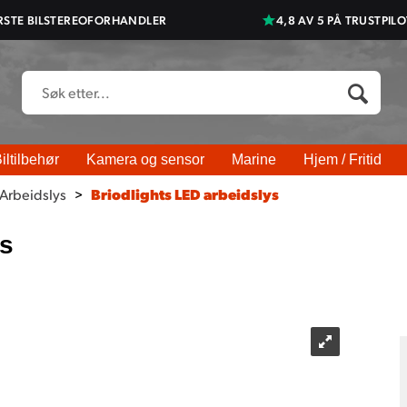
RSTE BILSTEREOFORHANDLER
4,8 AV 5 PÅ TRUSTPILO
iltilbehør
Kamera og sensor
Marine
Hjem / Fritid
Arbeidslys
>
Briodlights LED arbeidslys
ys