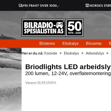
FRI FRAKT OVER 1000,-
NORGES STØ
Bilstereo
Ekstralys
Bilvarme
B
Her er du nå:
Forside
>
Ekstralys
>
Arbeidslys
>
Briodlights LED arbeidsl
200 lumen, 12-24V, overflatemontering
Varenr:
BLREVMINI