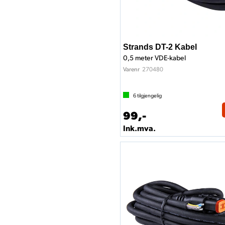
Strands DT-2 Kabel
0,5 meter VDE-kabel
270480
Varenr
6
tilgjengelig
99,-
Ink.mva.