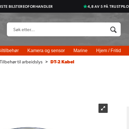
RSTE BILSTEREOFORHANDLER
4,8 AV 5 PÅ TRUSTPILO
iltilbehør
Kamera og sensor
Marine
Hjem / Fritid
Tilbehør til arbeidslys
>
DT-2 Kabel