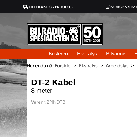
FRI FRAKT OVER 1000,-
NORGES STØ
Bilstereo
Ekstralys
Bilvarme
B
Her er du nå:
Forside
>
Ekstralys
>
Arbeidslys
>
DT-2 Kabel
8 meter
Varenr:
2PINDT8