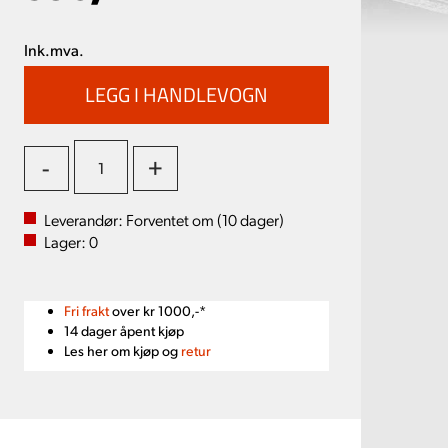
Ink.mva.
-
+
Leverandør:
Forventet om (
10
dager)
Lager:
0
Fri frakt
over kr 1000,-*
14 dager åpent kjøp
Les her om kjøp og
retur