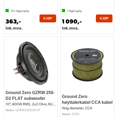
20+
tilgjengelig
1
tilgjengelig
KJØP
KJØP
363,-
1 090,-
Ink.mva.
Ink.mva.
Ground Zero GZRW 250-
Ground Zero
D2 FLAT subwoofer
høyttalerkabel CCA kabel
10", 400W RMS, 2x2 Ohm, KLIPPEL
Velg diameter, CCA
GZRW250D2FLAT
Varenr
GZSC
Varenr