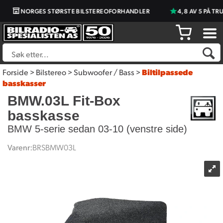
NORGES STØRSTE BILSTEREOFORHANDLER
4,8 AV 5 PÅ TRU
Forside
>
Bilstereo
>
Subwoofer / Bass
>
Biltilpassede
basskasser
BMW.03L Fit-Box
basskasse
BMW 5-serie sedan 03-10 (venstre side)
Varenr:
BRSBMW03L