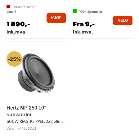
Forventet om (
2
dager)
100+
tilgjengelig
KJØP
VELG
1 890,-
Fra 9,-
Ink.mva.
Ink.mva.
25%
Hertz MP 250 10"
subwoofer
600W RMS, KLIPPEL, 2x2 eller 2x4 Ohm
MP250Dx3
Varenr