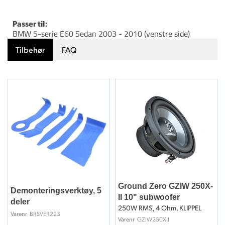
Passer til:
BMW 5-serie E60 Sedan 2003 - 2010 (venstre side)
Tilbehør
FAQ
Ground Zero GZIW 250X-
Demonteringsverktøy, 5
II 10" subwoofer
deler
250W RMS, 4 Ohm, KLIPPEL
BRSVER223
Varenr
GZIW250XII
Varenr