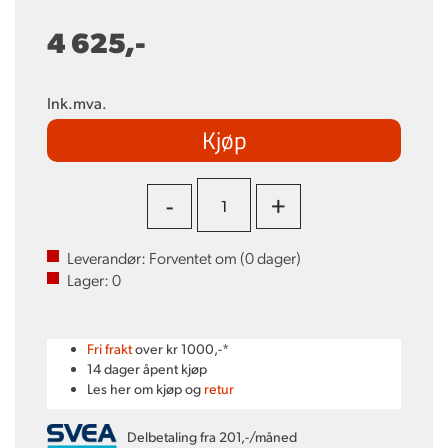
4 625,-
Ink.mva.
Kjøp
-
+
Leverandør:
Forventet om (
0
dager)
Lager:
0
Fri frakt
over kr 1000,-*
14 dager åpent kjøp
Les her om kjøp og
retur
Delbetaling fra 201,-/måned