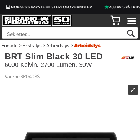
NORGES STØRSTE BILSTEREOFORHANDLER
4,8 AV 5 PÅ TRUST
Forside
>
Ekstralys
>
Arbeidslys
>
Arbeidslys
BRT Slim Black 30 LED
6000 Kelvin. 2700 Lumen. 30W
Varenr:
BR0408S