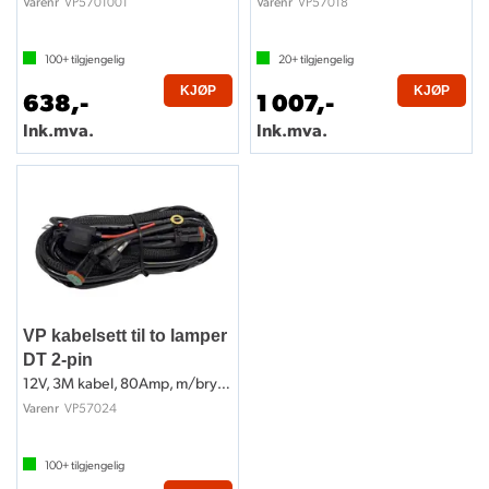
VP5701001
VP57018
Varenr
Varenr
100+
tilgjengelig
20+
tilgjengelig
KJØP
KJØP
638,-
1 007,-
Ink.mva.
Ink.mva.
VP kabelsett til to lamper
DT 2-pin
12V, 3M kabel, 80Amp, m/bryter
VP57024
Varenr
100+
tilgjengelig