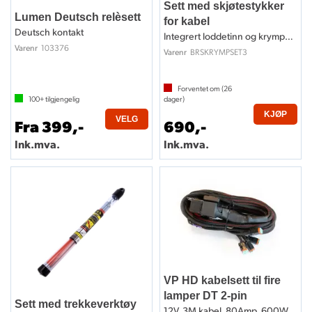
Sett med skjøtestykker
Lumen Deutsch relèsett
for kabel
Deutsch kontakt
Integrert loddetinn og krympestrømpe
103376
Varenr
BRSKRYMPSET3
Varenr
Forventet om (
26
100+
tilgjengelig
dager)
KJØP
VELG
Fra 399,-
690,-
Ink.mva.
Ink.mva.
VP HD kabelsett til fire
lamper DT 2-pin
Sett med trekkeverktøy
12V, 3M kabel, 80Amp, 600W