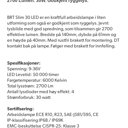
2700 Lumen. 30W. Godkjent ryggelys.
BRT Slim 30 LED er en kraftfull arbeidslampe i liten
utforming som også er godkjent som ryggelys. Jevnt
lysbilde med god spredning, som tilsammen gir 2700
effektive lumen. Bredde på 140mm, dybde på 61mm og
en høyde på 40mm. Med rustfri brakett for montering. DT
kontakt bak på lampe.Følger med brakett for innfelling.
Spesifikasjoner:
Spenning: 9-36V
LED Levetid: 50 000 timer
Fargetemperatur: 6000 Kelvin
Total lysstrøm: 2700 Lm
Antall lysdioder med høy effekt: 4
Strømforbruk: 30 watt
Sertifisering:
Arbeidslampe ECE R10, R23, SAE-J581/595, CE
IP-klassifisering IP68 / IP69K
EMC-beskyttelse CISPR-25: Klasse 3