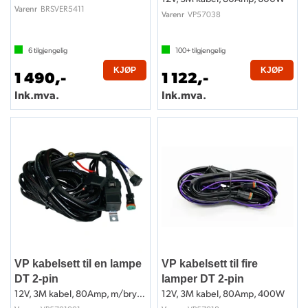
BRSVER5411
Varenr
VP57038
Varenr
6
tilgjengelig
100+
tilgjengelig
KJØP
KJØP
1 490,-
1 122,-
Ink.mva.
Ink.mva.
VP kabelsett til en lampe
VP kabelsett til fire
DT 2-pin
lamper DT 2-pin
12V, 3M kabel, 80Amp, m/bryter
12V, 3M kabel, 80Amp, 400W