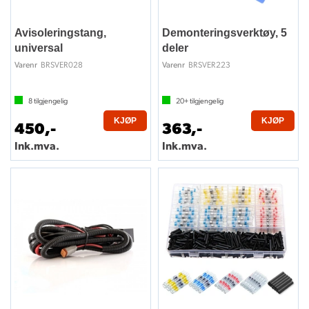
Avisoleringstang,
Demonteringsverktøy, 5
universal
deler
BRSVER028
BRSVER223
Varenr
Varenr
8
tilgjengelig
20+
tilgjengelig
KJØP
KJØP
450,-
363,-
Ink.mva.
Ink.mva.