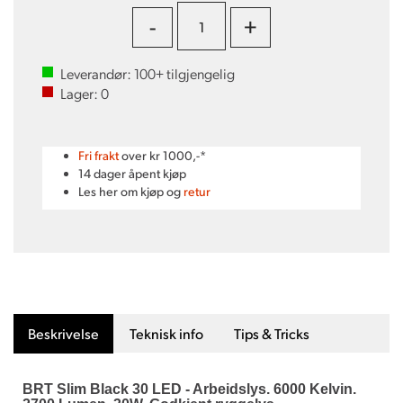
-
+
Leverandør:
100+
tilgjengelig
Lager:
0
Fri frakt
over kr 1000,-*
14 dager åpent kjøp
Les her om kjøp og
retur
Beskrivelse
Teknisk info
Tips & Tricks
BRT Slim Black 30 LED - Arbeidslys. 6000 Kelvin.