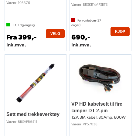
103376
Varenr
BRSKRYMPSET3
Varenr
Forventet om (
27
100+
tilgjengelig
dager)
KJØP
VELG
Fra 399,-
690,-
Ink.mva.
Ink.mva.
VP HD kabelsett til fire
lamper DT 2-pin
Sett med trekkeverktøy
12V, 3M kabel, 80Amp, 600W
BRSVER5411
Varenr
VP57038
Varenr