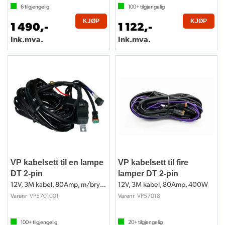
6
tilgjengelig
100+
tilgjengelig
KJØP
KJØP
1 490,-
1 122,-
Ink.mva.
Ink.mva.
VP kabelsett til en lampe
VP kabelsett til fire
DT 2-pin
lamper DT 2-pin
12V, 3M kabel, 80Amp, m/bryter
12V, 3M kabel, 80Amp, 400W
VP5701001
VP57018
Varenr
Varenr
100+
tilgjengelig
20+
tilgjengelig