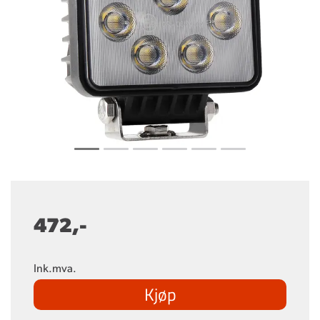
472,-
Ink.mva.
Kjøp