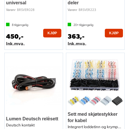
universal
deler
BRSVER028
BRSVER223
Varenr
Varenr
8
tilgjengelig
20+
tilgjengelig
KJØP
KJØP
450,-
363,-
Ink.mva.
Ink.mva.
Sett med skjøtestykker
Lumen Deutsch relèsett
for kabel
Deutsch kontakt
Integrert loddetinn og krympestrømpe