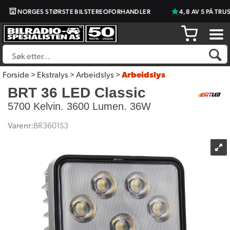
NORGES STØRSTE BILSTEREOFORHANDLER
4,8 AV 5 PÅ TRUST
Forside
>
Ekstralys
>
Arbeidslys
>
Arbeidslys
BRT 36 LED Classic
5700 Kelvin. 3600 Lumen. 36W
Varenr:
BR3601S3