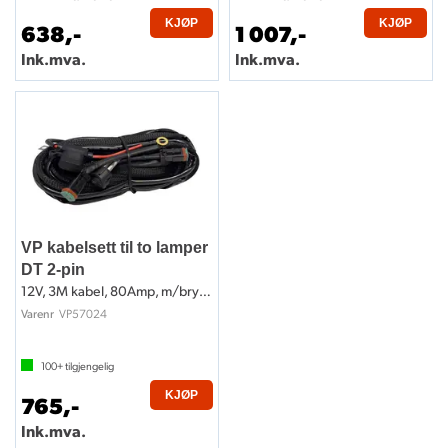
KJØP
KJØP
638,-
1 007,-
Ink.mva.
Ink.mva.
VP kabelsett til to lamper
DT 2-pin
12V, 3M kabel, 80Amp, m/bryter
VP57024
Varenr
100+
tilgjengelig
KJØP
765,-
Ink.mva.