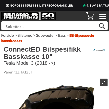
NORGES STØRSTE BILSTEREOFORHANDLER
4,8 AV 5 PÅ TRU
Forside
>
Bilstereo
>
Subwoofer / Bass
>
Biltilpassede
basskasser
ConnectED Bilspesifikk
Basskasse 10"
Tesla Model 3 (2018 ->)
Varenr:
EDTA1251