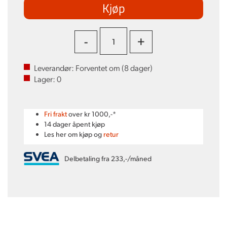
Kjøp
-
+
Leverandør:
Forventet om (
8
dager)
Lager:
0
Fri frakt
over kr 1000,-*
14 dager åpent kjøp
Les her om kjøp og
retur
Delbetaling fra 233,-/måned