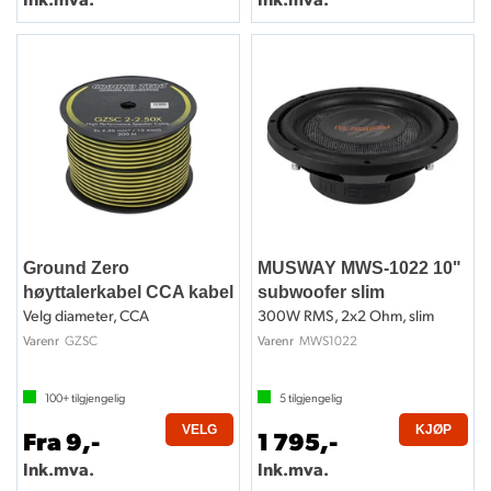
Ground Zero
MUSWAY MWS-1022 10"
høyttalerkabel CCA kabel
subwoofer slim
Velg diameter, CCA
300W RMS, 2x2 Ohm, slim
GZSC
MWS1022
Varenr
Varenr
100+
tilgjengelig
5
tilgjengelig
VELG
KJØP
Fra 9,-
1 795,-
Ink.mva.
Ink.mva.