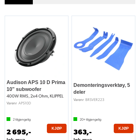
Audison APS 10 D Prima
Demonteringsverktøy, 5
10" subwoofer
deler
400W RMS, 2x4 Ohm, KLIPPEL
BRSVER223
Varenr
APS10D
Varenr
2
tilgjengelig
20+
tilgjengelig
KJØP
KJØP
2 695,-
363,-
Ink.mva.
Ink.mva.