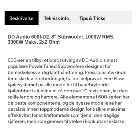
Beskrivelse
Teknisk info
Tips & Tricks
DD Audio 608f-D2. 8" Subwoofer, 1000W RMS,
3000W Maks, 2x2 Ohm
600-serien tilbyr et bredt utvalg av DD Audio's mest
populære Power Tuned Subwoofere designet for
bemerkelsesverdig krafthåndtering. Presisjonsutviklede
termiske kjøleforbedringer, fra det velprøvde Free Flow-
kjølesystemet på alle modeller til banebrytende
kjøleribber i aluminium på den nye "f"-revisjonen, lar deg
spille lengre og hardere. Alle elementene i 600-serien har
de beste komponentene, og de nyeste modellene har
det siste innen toppmoderne design for å sikre maksimal
effektivitet for et kraftområde som tjener den daglige
sjåføren, men som grenser til ytelse i konkurranseklasse.