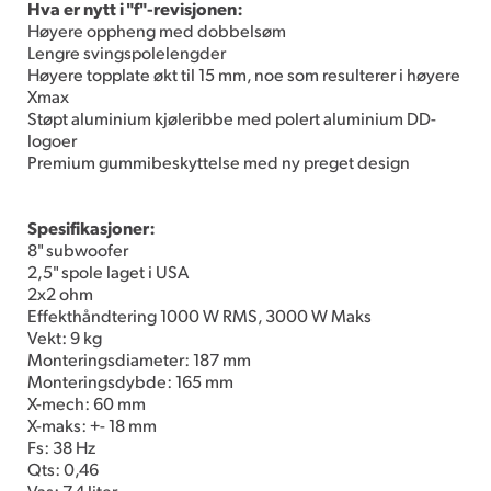
Hva er nytt i "f"-revisjonen:
Høyere oppheng med dobbelsøm
Lengre svingspolelengder
Høyere topplate økt til 15 mm, noe som resulterer i høyere
Xmax
Støpt aluminium kjøleribbe med polert aluminium DD-
logoer
Premium gummibeskyttelse med ny preget design
Spesifikasjoner:
8" subwoofer
2,5" spole laget i USA
2x2 ohm
Effekthåndtering 1000 W RMS, 3000 W Maks
Vekt: 9 kg
Monteringsdiameter: 187 mm
Monteringsdybde: 165 mm
X-mech: 60 mm
X-maks: +- 18 mm
Fs: 38 Hz
Qts: 0,46
Vas: 7,4 liter