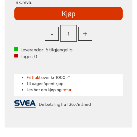
Ink.mva.
Kjøp
-
+
Leverandør:
5
tilgjengelig
Lager:
0
Fri frakt
over kr 1000,-*
14 dager åpent kjøp
Les her om kjøp og
retur
Delbetaling fra 136,-/måned