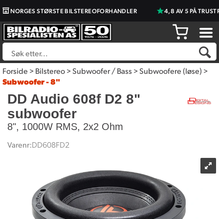
NORGES STØRSTE BILSTEREOFORHANDLER
4,8 AV 5 PÅ TRUSTPIL
Forside
>
Bilstereo
>
Subwoofer / Bass
>
Subwoofere (løse)
>
Subwoofer - 8"
DD Audio 608f D2 8"
subwoofer
8", 1000W RMS, 2x2 Ohm
Varenr:
DD608FD2