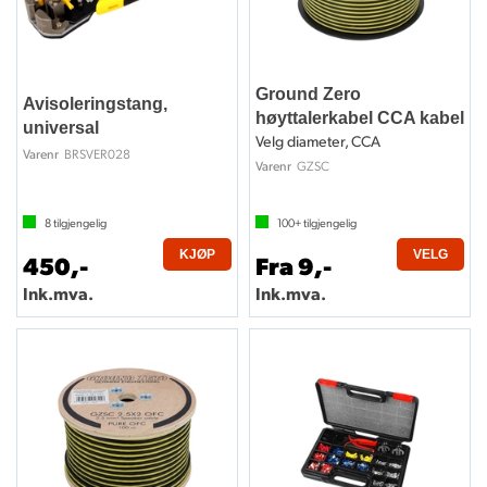
Ground Zero
Avisoleringstang,
høyttalerkabel CCA kabel
universal
Velg diameter, CCA
BRSVER028
Varenr
GZSC
Varenr
8
tilgjengelig
100+
tilgjengelig
KJØP
VELG
450,-
Fra 9,-
Ink.mva.
Ink.mva.