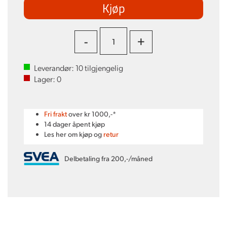
Kjøp
-
+
Leverandør:
10
tilgjengelig
Lager:
0
Fri frakt
over kr 1000,-*
14 dager åpent kjøp
Les her om kjøp og
retur
Delbetaling fra 200,-/måned