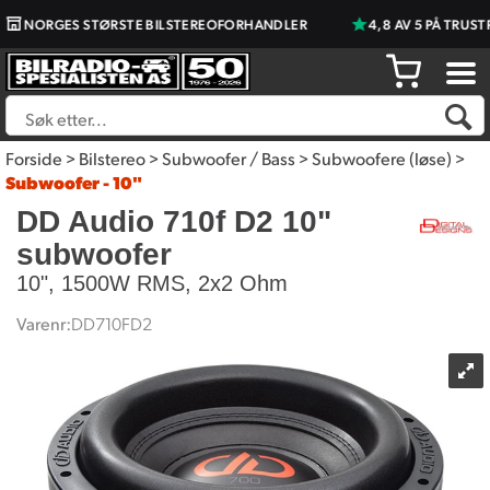
NORGES STØRSTE BILSTEREOFORHANDLER
4,8 AV 5 PÅ TRUSTPIL
Forside
>
Bilstereo
>
Subwoofer / Bass
>
Subwoofere (løse)
>
Subwoofer - 10"
DD Audio 710f D2 10"
subwoofer
10", 1500W RMS, 2x2 Ohm
Varenr:
DD710FD2