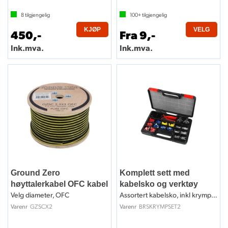
8
tilgjengelig
100+
tilgjengelig
KJØP
VELG
450,-
Fra 9,-
Ink.mva.
Ink.mva.
Ground Zero
Komplett sett med
høyttalerkabel OFC kabel
kabelsko og verktøy
Velg diameter, OFC
Assortert kabelsko, inkl krympeverktøy
GZSCX2
BRSKRYMPSET2
Varenr
Varenr