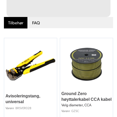
Tilbehør
FAQ
Ground Zero
Avisoleringstang,
høyttalerkabel CCA kabel
universal
Velg diameter, CCA
BRSVER028
Varenr
GZSC
Varenr