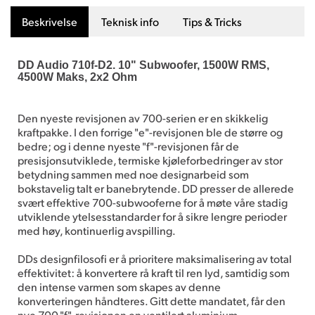
Beskrivelse
Teknisk info
Tips & Tricks
DD Audio 710f-D2. 10" Subwoofer, 1500W RMS,
4500W Maks, 2x2 Ohm
Den nyeste revisjonen av 700-serien er en skikkelig
kraftpakke. I den forrige "e"-revisjonen ble de større og
bedre; og i denne nyeste "f"-revisjonen får de
presisjonsutviklede, termiske kjøleforbedringer av stor
betydning sammen med noe designarbeid som
bokstavelig talt er banebrytende. DD presser de allerede
svært effektive 700-subwooferne for å møte våre stadig
utviklende ytelsesstandarder for å sikre lengre perioder
med høy, kontinuerlig avspilling.
DDs designfilosofi er å prioritere maksimalisering av total
effektivitet: å konvertere rå kraft til ren lyd, samtidig som
den intense varmen som skapes av denne
konverteringen håndteres. Gitt dette mandatet, får den
nye 700 "f"-revisjonen en ventilert aluminium