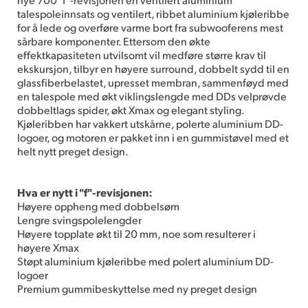
talespoleinnsats og ventilert, ribbet aluminium kjøleribbe
for å lede og overføre varme bort fra subwooferens mest
sårbare komponenter. Ettersom den økte
effektkapasiteten utvilsomt vil medføre større krav til
ekskursjon, tilbyr en høyere surround, dobbelt sydd til en
glassfiberbelastet, upresset membran, sammenføyd med
en talespole med økt viklingslengde med DDs velprøvde
dobbeltlags spider, økt Xmax og elegant styling.
Kjøleribben har vakkert utskårne, polerte aluminium DD-
logoer, og motoren er pakket inn i en gummistøvel med et
helt nytt preget design.
Hva er nytt i "f"-revisjonen:
Høyere oppheng med dobbelsøm
Lengre svingspolelengder
Høyere topplate økt til 20 mm, noe som resulterer i
høyere Xmax
Støpt aluminium kjøleribbe med polert aluminium DD-
logoer
Premium gummibeskyttelse med ny preget design