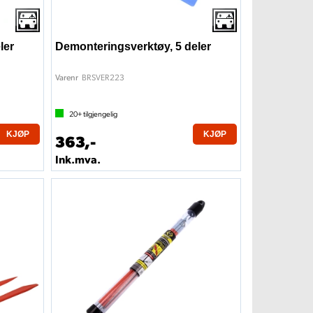
ler
Demonteringsverktøy, 5 deler
BRSVER223
Varenr
20+
tilgjengelig
KJØP
KJØP
363,-
Ink.mva.