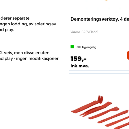
luderer separate
Demonteringsverktøy, 4 de
 ingen lodding, avisolering av
nd play.
BRSVER221
Varenr
20+
tilgjengelig
 2-veis, men disse er uten
159,-
nd play - ingen modifikasjoner
Ink.mva.