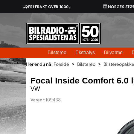
FRI FRAKT OVER 1000,-
NORGES STØ
Bilstereo
Ekstralys
Bilvarme
B
Her er du nå:
Forside
>
Bilstereo
>
Bilstereopakke
Focal Inside Comfort 6.0
VW
Varenr:
109438