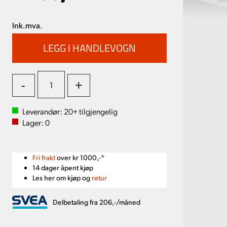
Ink.mva.
-
+
Leverandør:
20+
tilgjengelig
Lager:
0
Fri frakt
over kr 1000,-*
14 dager åpent kjøp
Les her om kjøp og
retur
Delbetaling fra 206,-/måned