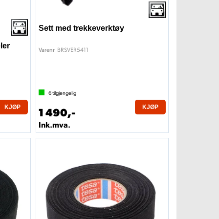
Sett med trekkeverktøy
ler
BRSVER5411
Varenr
6
tilgjengelig
KJØP
KJØP
1 490,-
Ink.mva.