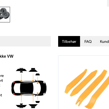
Tilbehør
FAQ
Kund
akke VW
ere
rt
t
et