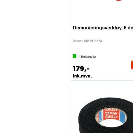
Demonteringsverktøy, 6 de
BRSVER224
Varenr
4
tilgjengelig
179,-
Ink.mva.