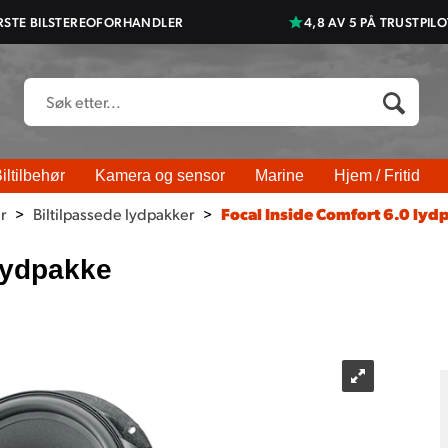
RSTE BILSTEREOFORHANDLER
4,8 AV 5 PÅ TRUSTPILO
iltilbehør
Kamera og sensor
Marine
Hjem / Fritid
r
>
Biltilpassede lydpakker
>
Focal Inside Comfort 6.0 lyd
 lydpakke