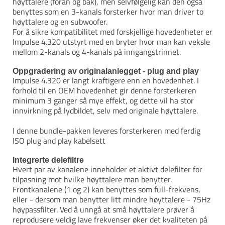
høyttalere (foran og bak), men selvfølgelig kan den også
benyttes som en 3-kanals forsterker hvor man driver to
høyttalere og en subwoofer.
For å sikre kompatibilitet med forskjellige hovedenheter er
Impulse 4.320 utstyrt med en bryter hvor man kan veksle
mellom 2-kanals og 4-kanals på inngangstrinnet.
Oppgradering av originalanlegget - plug and play
Impulse 4.320 er langt kraftigere enn en hovedenhet. I
forhold til en OEM hovedenhet gir denne forsterkeren
minimum 3 ganger så mye effekt, og dette vil ha stor
innvirkning på lydbildet, selv med originale høyttalere.
I denne bundle-pakken leveres forsterkeren med ferdig
ISO plug and play kabelsett
Integrerte delefiltre
Hvert par av kanalene inneholder et aktivt delefilter for
tilpasning mot hvilke høyttalere man benytter.
Frontkanalene (1 og 2) kan benyttes som full-frekvens,
eller - dersom man benytter litt mindre høyttalere - 75Hz
høypassfilter. Ved å unngå at små høyttalere prøver å
reprodusere veldig lave frekvenser øker det kvaliteten på