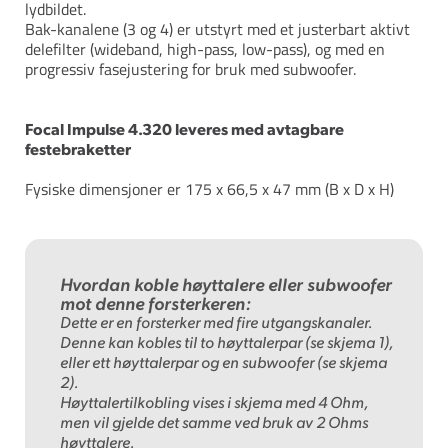
lydbildet.
Bak-kanalene (3 og 4) er utstyrt med et justerbart aktivt
delefilter (wideband, high-pass, low-pass), og med en
progressiv fasejustering for bruk med subwoofer.
Focal Impulse 4.320 leveres med avtagbare
festebraketter
Fysiske dimensjoner er 175 x 66,5 x 47 mm (B x D x H)
Hvordan koble høyttalere eller subwoofer
mot denne forsterkeren:
Dette er en forsterker med fire utgangskanaler.
Denne kan kobles til to høyttalerpar (se skjema 1),
eller ett høyttalerpar og en subwoofer (se skjema
2).
Høyttalertilkobling vises i skjema med 4 Ohm,
men vil gjelde det samme ved bruk av 2 Ohms
høyttalere.