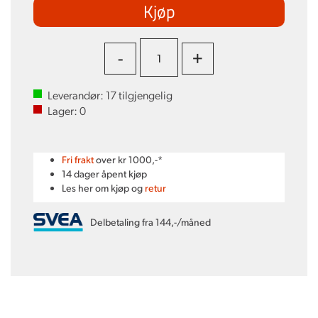
Kjøp
-
+
Leverandør:
17
tilgjengelig
Lager:
0
Fri frakt
over kr 1000,-*
14 dager åpent kjøp
Les her om kjøp og
retur
Delbetaling fra 144,-/måned