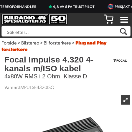
TEREOFORHANDLER
4,8 AV 5 PÅ TRUSTPILOT
PRISJAKT Å
Forside
>
Bilstereo
>
Bilforsterkere
>
Plug and Play
forsterkere
Focal Impulse 4.320 4-
kanals m/ISO kabel
4x80W RMS i 2 Ohm. Klasse D
Varenr:
IMPULSE4320ISO