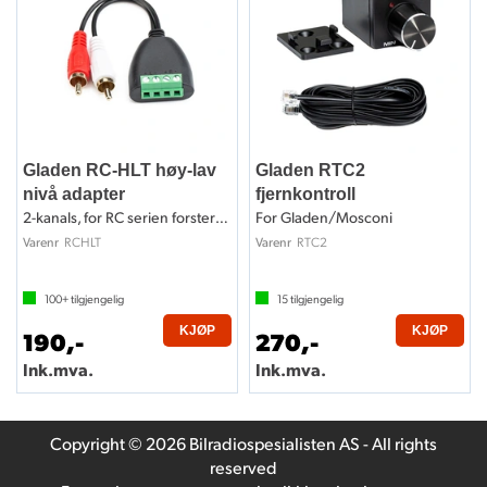
Gladen RC-HLT høy-lav
Gladen RTC2
nivå adapter
fjernkontroll
2-kanals, for RC serien forsterkere
For Gladen/Mosconi
RCHLT
RTC2
Varenr
Varenr
100+
tilgjengelig
15
tilgjengelig
KJØP
KJØP
190,-
270,-
Ink.mva.
Ink.mva.
Copyright © 2026 Bilradiospesialisten AS - All rights
reserved