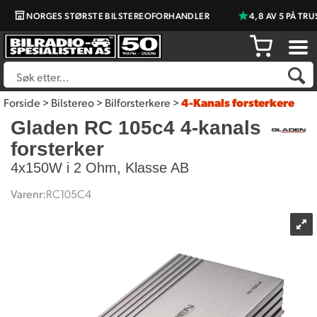
NORGES STØRSTE BILSTEREOFORHANDLER
4,8 AV 5 PÅ TRUS
Forside
>
Bilstereo
>
Bilforsterkere
>
4-Kanals forsterkere
Gladen RC 105c4 4-kanals
forsterker
4x150W i 2 Ohm, Klasse AB
Varenr:
RC105C4