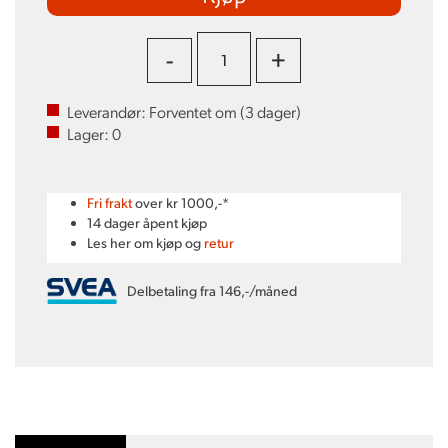
-
+
Leverandør:
Forventet om (
3
dager)
Lager:
0
Fri frakt
over kr 1000,-*
14 dager åpent kjøp
Les her om kjøp og
retur
Delbetaling fra 146,-/måned