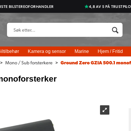
RSTE BILSTEREOFORHANDLER
4,8 AV 5 PÅ TRUSTPILO
iltilbehør
Kamera og sensor
Marine
Hjem / Fritid
>
Mono / Sub forsterkere
>
Ground Zero GZIA 500.1 monof
monoforsterker