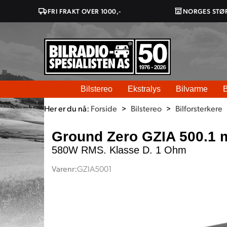
FRI FRAKT OVER 1000,-
NORGES STØ
Bilstereo
Ekstralys
Bilvarme
B
Her er du nå:
Forside
>
Bilstereo
>
Bilforsterkere
Ground Zero GZIA 500.1 
580W RMS. Klasse D. 1 Ohm
Varenr:
GZIA5001