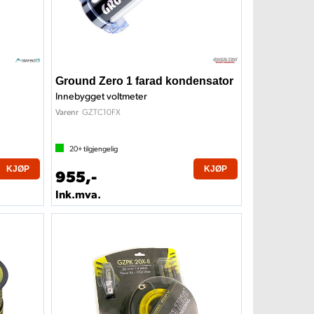
Ground Zero 1 farad kondensator
Innebygget voltmeter
GZTC10FX
Varenr
20+
tilgjengelig
KJØP
KJØP
955,-
Ink.mva.