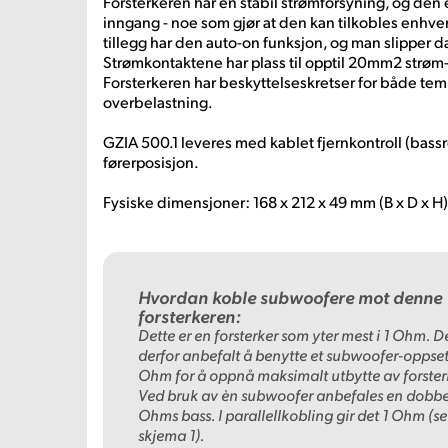
Forsterkeren har en stabil strømforsyning, og den 
inngang - noe som gjør at den kan tilkobles enhver b
tillegg har den auto-on funksjon, og man slipper d
Strømkontaktene har plass til opptil 20mm2 strøm-
Forsterkeren har beskyttelseskretser for både temp
overbelastning.
GZIA 500.1 leveres med kablet fjernkontroll (bassre
førerposisjon.
Fysiske dimensjoner: 168 x 212 x 49 mm (B x D x H)
Hvordan koble subwoofere mot denne
forsterkeren:
Dette er en forsterker som yter mest i 1 Ohm. De
derfor anbefalt å benytte et subwoofer-oppsett
Ohm for å oppnå maksimalt utbytte av forster
Ved bruk av èn subwoofer anbefales en dobbe
Ohms bass. I parallellkobling gir det 1 Ohm (se
skjema 1).