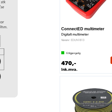
 stk
(se
tar
 Ohm.
ConnectED multimeter
Digitalt multimeter
EDUN1813
Varenr
6
tilgjengelig
470,-
Ink.mva.