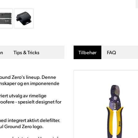
on
Tips & Tricks
Tilbehør
FAQ
Ground Zero's lineup. Denne
genskaper og en imponerende
iert utvalg av rimelige
oofere - spesielt designet for
d integrert aktivt delefilter.
gul Ground Zero logo.