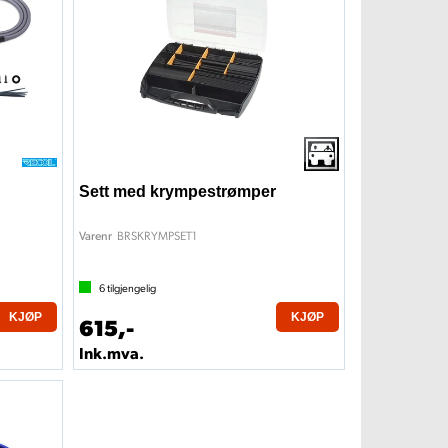
Sett med krympestrømper
BRSKRYMPSET1
Varenr
6
tilgjengelig
KJØP
KJØP
615,-
Ink.mva.