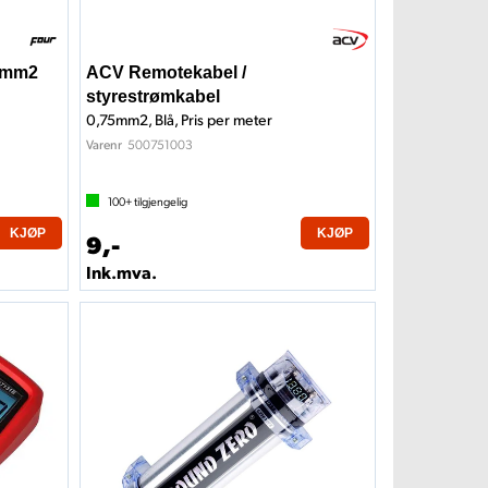
70mm2
ACV Remotekabel /
styrestrømkabel
0,75mm2, Blå, Pris per meter
500751003
Varenr
100+
tilgjengelig
KJØP
KJØP
9,-
Ink.mva.