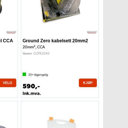
el CCA
Ground Zero kabelsett 20mm2
20mm², CCA
GZPK20XII
Varenr
20+
tilgjengelig
VELG
KJØP
590,-
Ink.mva.