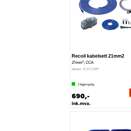
Recoil kabelsett 21mm2
21mm², CCA
4CKCOMP
Varenr
2
tilgjengelig
690,-
Ink.mva.