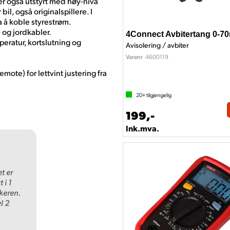
er også utstyrt med høy-nivå
il, også originalspillere. I
a å koble styrestrøm.
 og jordkabler.
4Connect Avbitertang 0-
eratur, kortslutning og
Avisolering / avbiter
4600119
Varenr
mote) for lettvint justering fra
20+
tilgjengelig
199,-
Ink.mva.
t er
 i 1
keren.
l 2