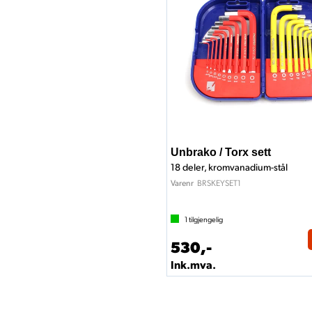
Unbrako / Torx sett
18 deler, kromvanadium-stål
BRSKEYSET1
Varenr
1
tilgjengelig
530,-
Ink.mva.