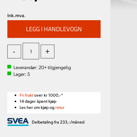
Ink.mva.
-
+
Leverandør:
20+
tilgjengelig
Lager:
5
Fri frakt
over kr 1000,-*
14 dager åpent kjøp
Les her om kjøp og
retur
Delbetaling fra 233,-/måned