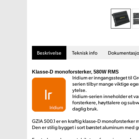
Beskrivelse
Teknisk info
Dokumentasj
Klasse-D monoforsterker, 580W RMS
Iridium er inngangssteget til 
serien tilbyr mange viktige e
ytelse.
Iridium-serien inneholder et var
forsterkere, høyttalere og subw
daglig bruk.
GZIA 500.1 er en kraftig klasse-D monoforsterker me
Den er stilig bygget i sort børstet aluminum med 