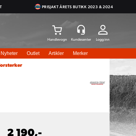
T
PRISJAKT ÅRETS BUTIKK 2023 & 2024
Logg inn
Nyheter
Outlet
Artikler
Merker
orsterker
2 190,-