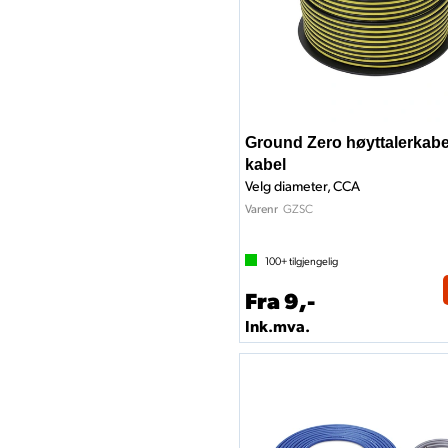
Ground Zero høyttalerkab
kabel
Velg diameter, CCA
GZSC
Varenr
100+
tilgjengelig
Fra 9,-
Ink.mva.