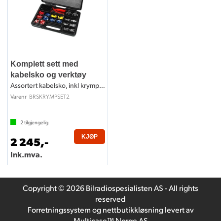
Komplett sett med
kabelsko og verktøy
Assortert kabelsko, inkl krympeverktøy
BRSKRYMPSET2
Varenr
2
tilgjengelig
KJØP
2 245,-
Ink.mva.
Copyright © 2026 Bilradiospesialisten AS - All rights
reserved
Forretningssystem
og
nettbutikkløsning
levert av
Multicase™ Norge AS