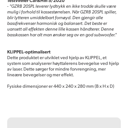
Testvinner Car&Hifi 5/2020
-
"GZRB 20SPL leverer lydtrykk en ikke trodde skulle være
mulig i forhold til kassestørrelsen. Når GZRB 20SPL spiller,
blir lytteren umiddelbart fornøyd. Den gjengir alle
bassfrekvenser harmonisk og balansert. Det beste er
uansett all effekten denne lille kassen håndterer. Denne
basskassen har alt man ønsker seg av en god subwoofer."
KLIPPEL-optimalisert
Dette produktet er utviklet ved hjelp av KLIPPEL, et
system som analyserer høyttalerens bevegelse ved hjelp
av laser. Dette sørger for mindre forvrengning, mer
lineære bevegelser og mer effekt.
Fysiske dimensjoner er 440 x 240 x 280 mm (B x H x D)