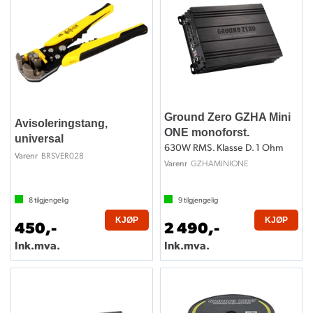
Ground Zero GZHA Mini
Avisoleringstang,
ONE monoforst.
universal
630W RMS. Klasse D. 1 Ohm
BRSVER028
Varenr
GZHAMINIONE
Varenr
8
tilgjengelig
9
tilgjengelig
KJØP
KJØP
450,-
2 490,-
Ink.mva.
Ink.mva.