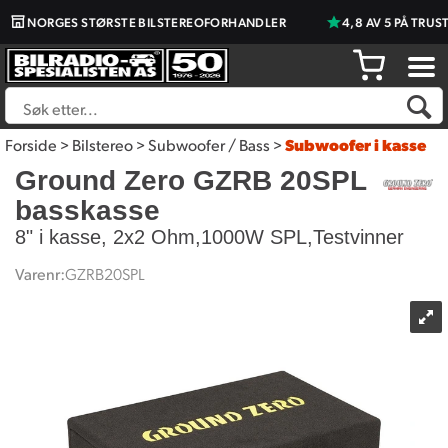
NORGES STØRSTE BILSTEREOFORHANDLER
4,8 AV 5 PÅ TRUSTPI
Forside
>
Bilstereo
>
Subwoofer / Bass
>
Subwoofer i kasse
Ground Zero GZRB 20SPL
basskasse
8" i kasse, 2x2 Ohm,1000W SPL,Testvinner
Varenr:
GZRB20SPL