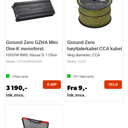
Ground Zero GZHA Mini
Ground Zero
One-K monoforst.
høyttalerkabel CCA kabel
1000W RMS. Klasse D. 1 Ohm
Velg diameter, CCA
GZHAMINIONEK
GZSC
Varenr
Varenr
2
tilgjengelig
100+
tilgjengelig
KJØP
VELG
3 190,-
Fra 9,-
Ink.mva.
Ink.mva.