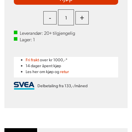
-
+
Leverandør:
20+
tilgjengelig
Lager:
1
Fri frakt
over kr 1000,-*
14 dager åpent kjøp
Les her om kjøp og
retur
Delbetaling fra 133,-/måned