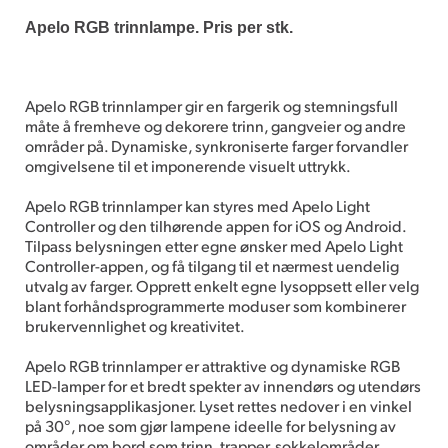
Apelo RGB trinnlampe. Pris per stk.
Apelo RGB trinnlamper gir en fargerik og stemningsfull
måte å fremheve og dekorere trinn, gangveier og andre
områder på. Dynamiske, synkroniserte farger forvandler
omgivelsene til et imponerende visuelt uttrykk.
Apelo RGB trinnlamper kan styres med Apelo Light
Controller og den tilhørende appen for iOS og Android.
Tilpass belysningen etter egne ønsker med Apelo Light
Controller-appen, og få tilgang til et nærmest uendelig
utvalg av farger. Opprett enkelt egne lysoppsett eller velg
blant forhåndsprogrammerte moduser som kombinerer
brukervennlighet og kreativitet.
Apelo RGB trinnlamper er attraktive og dynamiske RGB
LED-lamper for et bredt spekter av innendørs og utendørs
belysningsapplikasjoner. Lyset rettes nedover i en vinkel
på 30°, noe som gjør lampene ideelle for belysning av
områder om bord som trinn, trapper, sokkelområder,