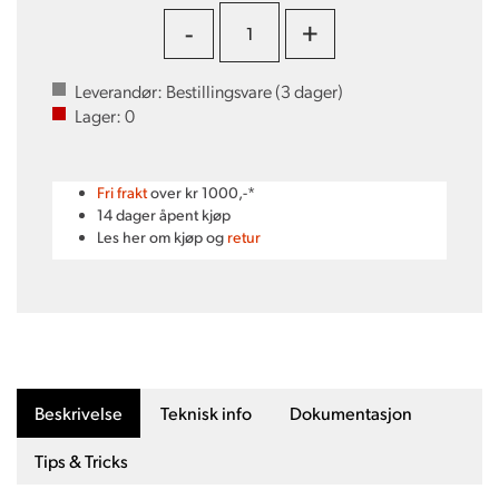
-
+
Leverandør:
Bestillingsvare (
3
dager)
Lager:
0
Fri frakt
over kr 1000,-*
14 dager åpent kjøp
Les her om kjøp og
retur
Beskrivelse
Teknisk info
Dokumentasjon
Tips & Tricks