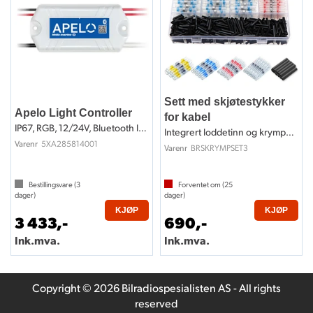
Sett med skjøtestykker
Apelo Light Controller
for kabel
IP67, RGB, 12/24V, Bluetooth low energy
Integrert loddetinn og krympestrømpe
5XA285814001
Varenr
BRSKRYMPSET3
Varenr
Bestillingsvare (
3
Forventet om (
25
dager)
dager)
KJØP
KJØP
3 433,-
690,-
Ink.mva.
Ink.mva.
Copyright © 2026 Bilradiospesialisten AS - All rights
reserved