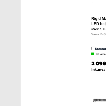
Rigid M
LED bel
R48
Varenr
Samme
3
tilgjen
2 099
Ink.mva