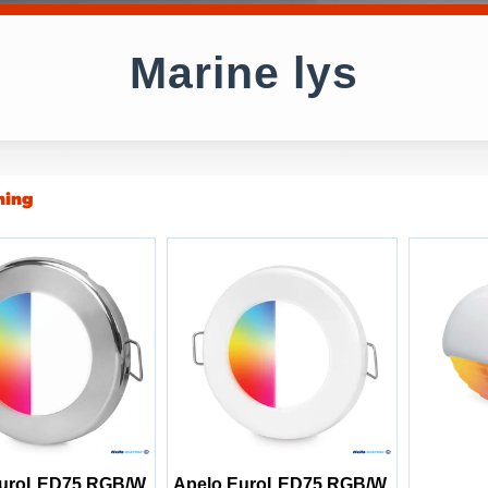
Marine lys
ning
EuroLED75 RGB/W
Apelo EuroLED75 RGB/W