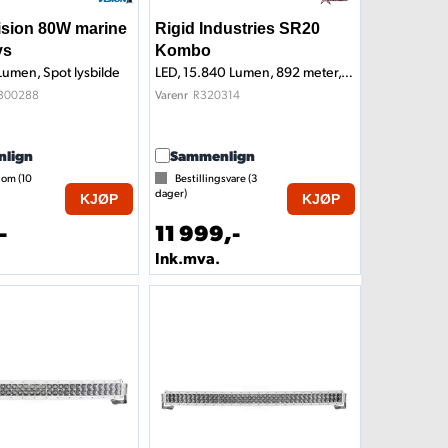
ision 80W marine
Rigid Industries SR20
ys
Kombo
Lumen, Spot lysbilde
LED, 15.840 Lumen, 892 meter, marine
300288
R320314
Varenr
lign
Sammenlign
 om (
10
Bestillingsvare (
3
dager)
KJØP
KJØP
-
11 999,-
Ink.mva.