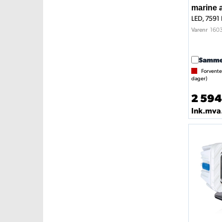
marine 
160
Varenr
Samme
Forvente
dager)
2 594
Ink.mva