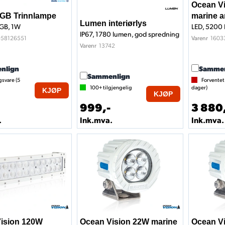
Ocean V
GB Trinnlampe
marine a
Lumen interiørlys
RGB, 1W
LED, 5200 
IP67, 1780 lumen, god spredning
958126551
1603
Varenr
13742
Varenr
nlign
Sammen
Sammenlign
gsvare (
5
Forventet
100+
tilgjengelig
dager)
KJØP
KJØP
999,-
3 880
.
Ink.mva.
Ink.mva.
ision 120W
Ocean Vision 22W marine
Ocean V