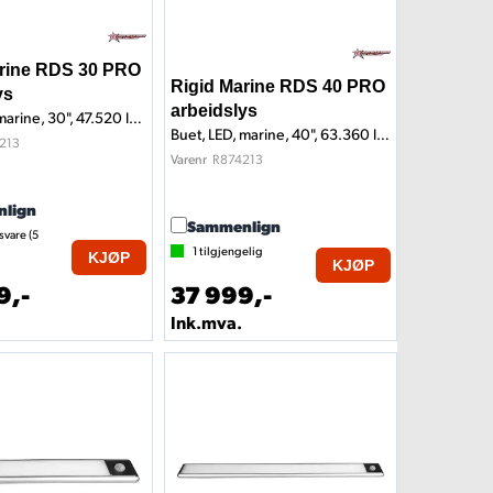
arine RDS 30 PRO
Rigid Marine RDS 40 PRO
ys
arbeidslys
Buet, LED, marine, 30", 47.520 lumen
Buet, LED, marine, 40", 63.360 lumen
213
R874213
Varenr
lign
Sammenlign
svare (
5
1
tilgjengelig
KJØP
KJØP
9,-
37 999,-
Ink.mva.