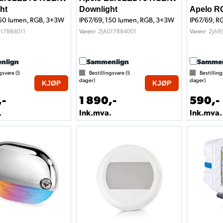
ht
Downlight
Apelo R
150 lumen, RGB, 3+3W
IP67/69, 150 lumen, RGB, 3+3W
IP67/69, R
017884011
2JA017884001
2JA9
Varenr
Varenr
nlign
Sammenlign
Sammen
gsvare (
5
Bestillingsvare (
5
Bestilling
dager)
dager)
KJØP
KJØP
,-
1 890,-
590,-
.
Ink.mva.
Ink.mva.