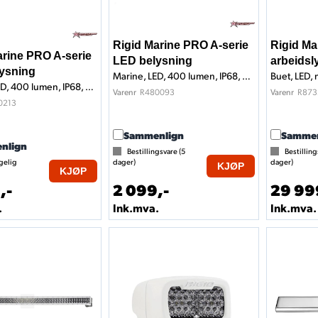
Rigid Marine PRO A-serie
Rigid M
arine PRO A-serie
LED belysning
arbeidsl
ysning
Marine, LED, 400 lumen, IP68, Sort
Marine, LED, 400 lumen, IP68, Hvit
R480093
R873
Varenr
Varenr
0213
Sammenlign
Sammen
nlign
Bestillingsvare (
5
Bestilling
gelig
dager)
dager)
KJØP
KJØP
,-
2 099,-
29 99
.
Ink.mva.
Ink.mva.