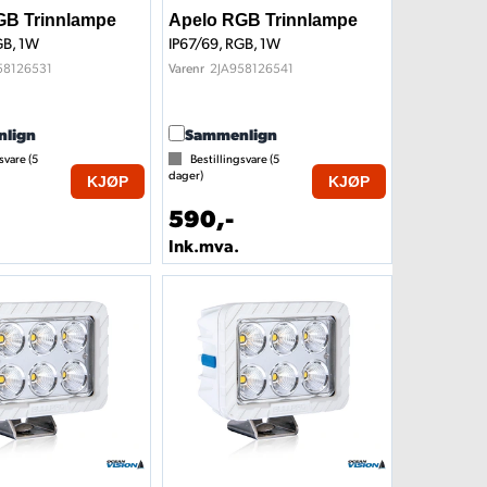
GB Trinnlampe
Apelo RGB Trinnlampe
GB, 1W
IP67/69, RGB, 1W
58126531
2JA958126541
Varenr
lign
Sammenlign
svare (
5
Bestillingsvare (
5
dager)
KJØP
KJØP
590,-
Ink.mva.