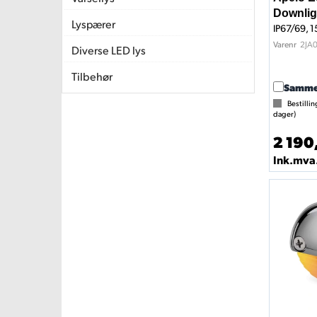
Downlig
Lyspærer
IP67/69, 
2JA
Varenr
Diverse LED lys
Tilbehør
Samme
Bestillin
dager)
2 190
Ink.mva