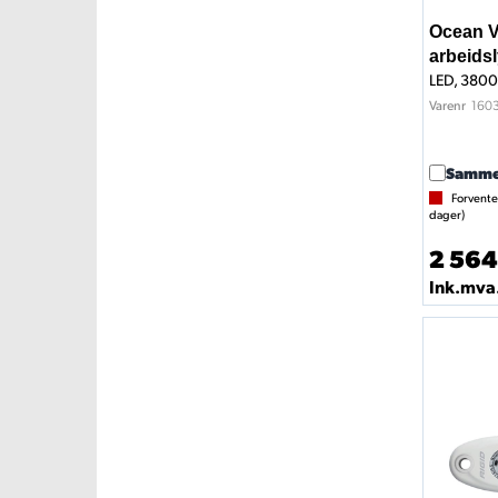
Ocean V
arbeids
LED, 3800
160
Varenr
Samme
Forvente
dager)
2 564
Ink.mva