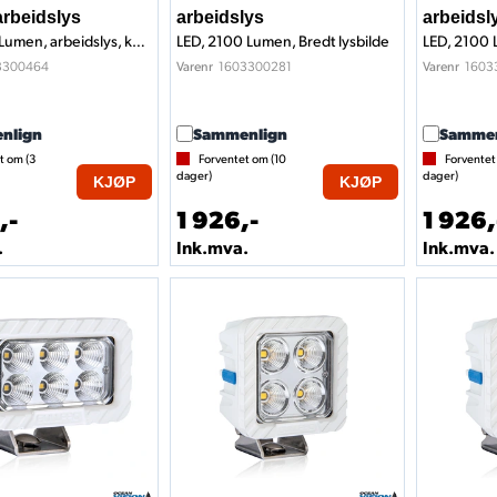
arbeidslys
arbeidslys
arbeidsl
LED, 7591 Lumen, arbeidslys, kurvet
LED, 2100 Lumen, Bredt lysbilde
LED, 2100 
3300464
1603300281
1603
Varenr
Varenr
nlign
Sammenlign
Sammen
t om (
3
Forventet om (
10
Forventet
dager)
dager)
KJØP
KJØP
,-
1 926,-
1 926,
.
Ink.mva.
Ink.mva.