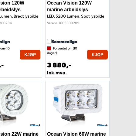
ision 120W
Ocean Vision 120W
rbeidslys
marine arbeidslys
Lumen, Bredt lysbilde
LED, 5200 Lumen, Spot lysbilde
300284
1603300289
Varenr
lign
Sammenlign
 om (
10
Forventet om (
10
dager)
KJØP
KJØP
,-
3 880,-
Ink.mva.
ision 22W marine
Ocean Vision 60W marine