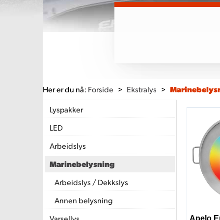
Her er du nå:
Forside
>
Ekstralys
>
Marinebelys
Lyspakker
LED
Arbeidslys
Marinebelysning
Arbeidslys / Dekkslys
Annen belysning
Varsellys
Apelo 