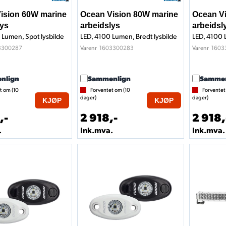
ision 60W marine
Ocean Vision 80W marine
Ocean V
lys
arbeidslys
arbeidsl
 Lumen, Spot lysbilde
LED, 4100 Lumen, Bredt lysbilde
LED, 4100 
3300287
1603300283
1603
Varenr
Varenr
nlign
Sammenlign
Sammen
t om (
10
Forventet om (
10
Forventet
dager)
dager)
KJØP
KJØP
,-
2 918,-
2 918,
.
Ink.mva.
Ink.mva.