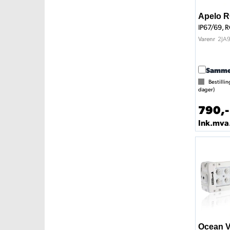
Apelo R
IP67/69, 
2JA
Varenr
Samme
Bestillin
dager)
790,-
Ink.mva
Ocean V