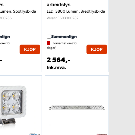
ys
arbeidslys
Lumen, Spot lysbilde
LED, 3800 Lumen, Bredt lysbilde
300286
1603300282
Varenr
lign
Sammenlign
 om (
10
Forventet om (
10
dager)
KJØP
KJØP
-
2 564,-
Ink.mva.