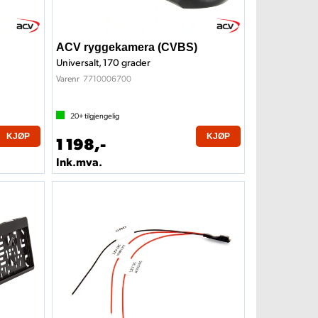
ACV ryggekamera (CVBS)
Universalt, 170 grader
7710006700
Varenr
20+
tilgjengelig
KJØP
KJØP
1 198,-
Ink.mva.