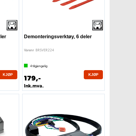
ler
Demonteringsverktøy, 6 deler
BRSVER224
Varenr
4
tilgjengelig
KJØP
KJØP
179,-
Ink.mva.