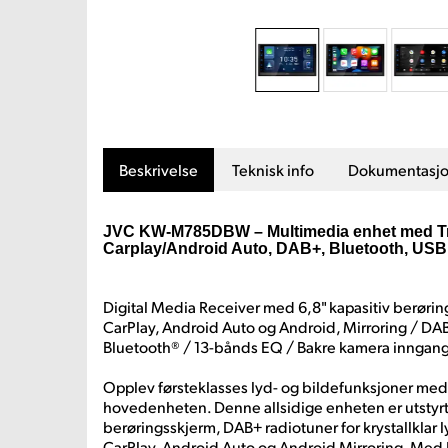
Beskrivelse
Teknisk info
Dokumentasj
JVC KW-M785DBW – Multimedia enhet med Tr
Carplay/Android Auto, DAB+, Bluetooth, USB 
Digital Media Receiver med 6,8" kapasitiv berørin
CarPlay, Android Auto og Android, Mirroring / DAB
Bluetooth® / 13-bånds EQ / Bakre kamera inngang 
Opplev førsteklasses lyd- og bildefunksjoner 
hovedenheten. Denne allsidige enheten er utstyrt
berøringsskjerm, DAB+ radiotuner for krystallklar ly
CarPlay, Android Auto og Android Mirroring. Med 