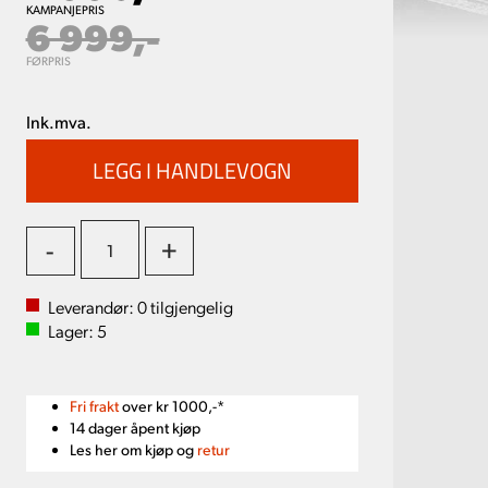
KAMPANJEPRIS
6 999,-
FØRPRIS
Ink.mva.
-
+
Leverandør:
0
tilgjengelig
Lager:
5
Fri frakt
over kr 1000,-*
14 dager åpent kjøp
Les her om kjøp og
retur