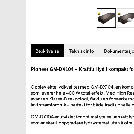
Beskrivelse
Teknisk info
Dokumentasj
Pioneer GM-DX104 – Kraftfull lyd i kompakt fo
Opplev ekte lydkvalitet med GM-DX104, en kompak
som leverer hele 400 W total effekt. Med High Res
avansert Klasse-D teknologi, får du en forsterker
lavt strømforbruk – perfekt for både tradisjonelle o
GM-DX104 er utviklet for optimal ytelse uansett lyd
som ønsker å oppgradere lydsystemet uten å ofre pl