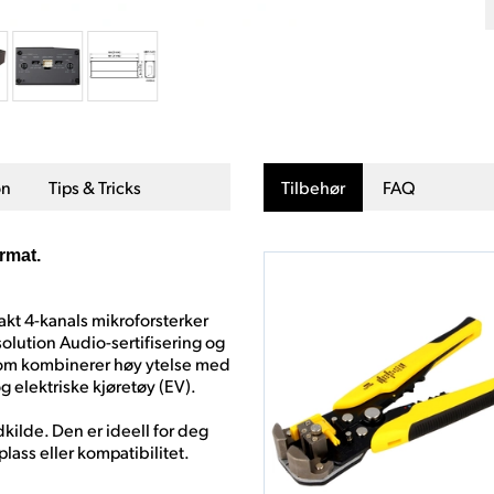
on
Tips & Tricks
Tilbehør
FAQ
rmat.
t 4-kanals mikroforsterker
olution Audio-sertifisering og
 som kombinerer høy ytelse med
g elektriske kjøretøy (EV).
kilde. Den er ideell for deg
ass eller kompatibilitet.