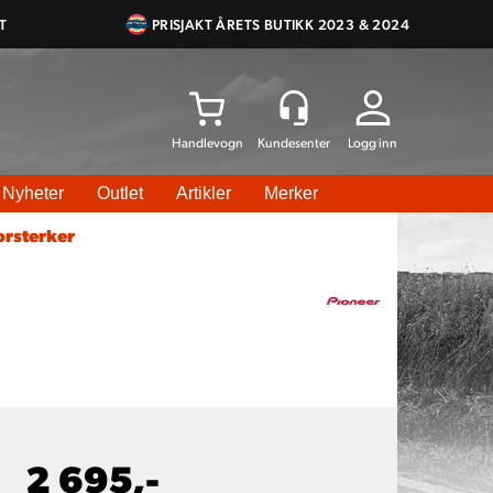
T
PRISJAKT ÅRETS BUTIKK 2023 & 2024
Logg inn
Nyheter
Outlet
Artikler
Merker
orsterker
2 695,-