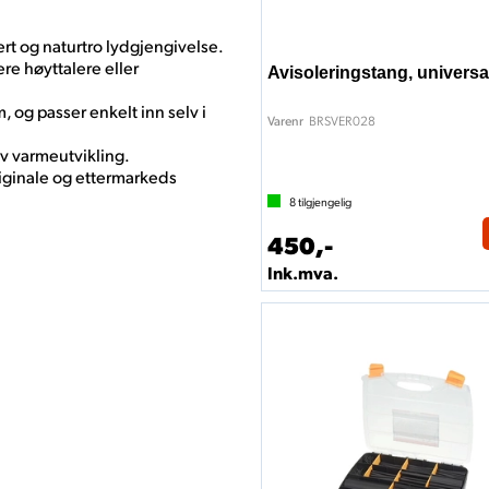
ert og naturtro lydgjengivelse.
lere høyttalere eller
Avisoleringstang, universa
 og passer enkelt inn selv i
BRSVER028
Varenr
av varmeutvikling.
ginale og ettermarkeds
8
tilgjengelig
450,-
Ink.mva.