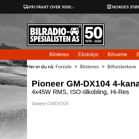
FRI FRAKT OVER 1000,-
NORGES STØ
Bilstereo
Ekstralys
Bilvarme
B
Her er du nå:
Forside
>
Bilstereo
>
Bilforsterkere
Pioneer GM-DX104 4-kanal
4x45W RMS, ISO-tilkobling, Hi-Res
Varenr:
GMDX104