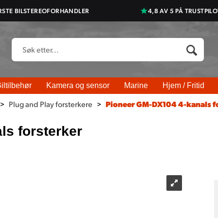
RSTE BILSTEREOFORHANDLER
4,8 AV 5 PÅ TRUSTPILO
iltilbehør
Kamera og sensor
Marine
Hjem / Fritid
>
Plug and Play forsterkere
>
Pioneer GM-DX104 4-kanals f
s forsterker