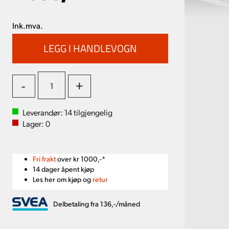
Ink.mva.
-
+
Leverandør:
14
tilgjengelig
Lager:
0
Fri frakt
over kr 1000,-*
14 dager åpent kjøp
Les her om kjøp og
retur
Delbetaling fra 136,-/måned