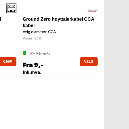
l
Ground Zero høyttalerkabel CCA
kabel
Velg diameter, CCA
GZSC
Varenr
100+
tilgjengelig
KJØP
VELG
Fra 9,-
Ink.mva.