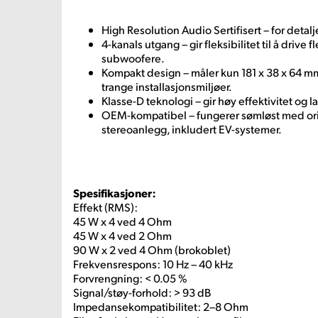
High Resolution Audio Sertifisert – for detalj
4-kanals utgang – gir fleksibilitet til å drive f
subwoofere.
Kompakt design – måler kun 181 x 38 x 64 mm,
trange installasjonsmiljøer.
Klasse-D teknologi – gir høy effektivitet og l
OEM-kompatibel – fungerer sømløst med ori
stereoanlegg, inkludert EV-systemer.
Spesifikasjoner:
Effekt (RMS):
45 W x 4 ved 4 Ohm
45 W x 4 ved 2 Ohm
90 W x 2 ved 4 Ohm (brokoblet)
Frekvensrespons: 10 Hz – 40 kHz
Forvrengning: < 0.05 %
Signal/støy-forhold: > 93 dB
Impedansekompatibilitet: 2–8 Ohm