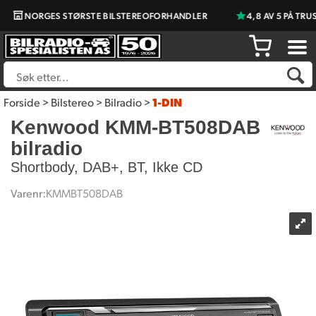
NORGES STØRSTE BILSTEREOFORHANDLER
4,8 AV 5 PÅ TRUST
Forside
>
Bilstereo
>
Bilradio
>
1-DIN
Kenwood KMM-BT508DAB
bilradio
Shortbody, DAB+, BT, Ikke CD
Varenr:
KMMBT508DAB