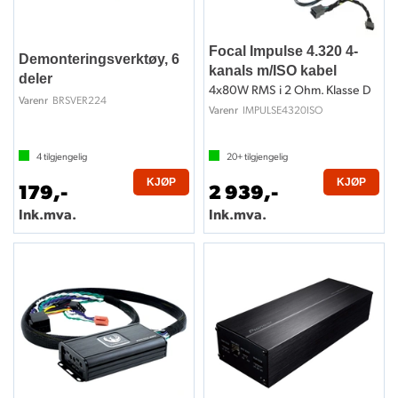
Focal Impulse 4.320 4-
Demonteringsverktøy, 6
kanals m/ISO kabel
deler
4x80W RMS i 2 Ohm. Klasse D
BRSVER224
Varenr
IMPULSE4320ISO
Varenr
4
tilgjengelig
20+
tilgjengelig
KJØP
KJØP
179,-
2 939,-
Ink.mva.
Ink.mva.