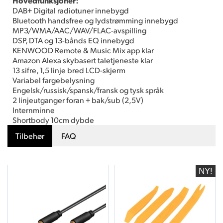
Hovedfunksjoner:
DAB+ Digital radiotuner innebygd
Bluetooth handsfree og lydstrømming innebygd
MP3/WMA/AAC/WAV/FLAC-avspilling
DSP, DTA og 13-bånds EQ innebygd
KENWOOD Remote & Music Mix app klar
Amazon Alexa skybasert taletjeneste klar
13 sifre, 1,5 linje bred LCD-skjerm
Variabel fargebelysning
Engelsk/russisk/spansk/fransk og tysk språk
2 linjeutganger foran + bak/sub (2,5V)
Internminne
Shortbody 10cm dybde
Tilbehør
FAQ