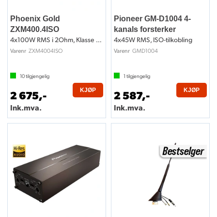
Phoenix Gold
Pioneer GM-D1004 4-
ZXM400.4ISO
kanals forsterker
4x100W RMS i 2Ohm, Klasse D, ISO-kobling
4x45W RMS, ISO-tilkobling
ZXM4004ISO
GMD1004
Varenr
Varenr
10
tilgjengelig
1
tilgjengelig
KJØP
KJØP
2 675,-
2 587,-
Ink.mva.
Ink.mva.