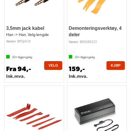
3,5mm jack kabel
Demonteringsverktøy, 4
Han -> Han. Velg lengde
deler
BRSJACK
Varenr
BRSVER221
Varenr
20+
tilgjengelig
20+
tilgjengelig
VELG
KJØP
Fra 94,-
159,-
Ink.mva.
Ink.mva.