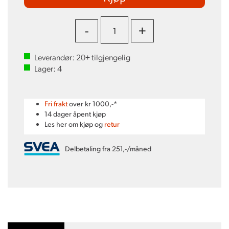
-
+
Leverandør:
20+
tilgjengelig
Lager:
4
Fri frakt
over kr 1000,-*
14 dager åpent kjøp
Les her om kjøp og
retur
Delbetaling fra 251,-/måned