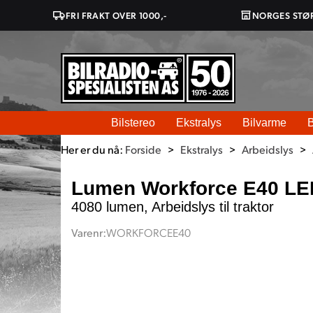
FRI FRAKT OVER 1000,-
NORGES STØ
Bilstereo
Ekstralys
Bilvarme
B
Her er du nå:
Forside
>
Ekstralys
>
Arbeidslys
>
Lumen Workforce E40 LED
4080 lumen, Arbeidslys til traktor
Varenr:
WORKFORCEE40