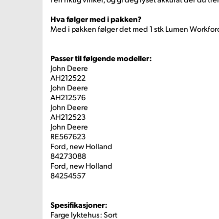
Hva følger med i pakken?
Med i pakken følger det med 1 stk Lumen Workforc
Passer til følgende modeller:
John Deere
AH212522
John Deere
AH212576
John Deere
AH212523
John Deere
RE567623
Ford, new Holland
84273088
Ford, new Holland
84254557
Spesifikasjoner:
Farge lyktehus: Sort