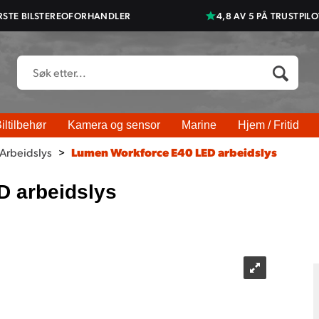
RSTE BILSTEREOFORHANDLER
4,8 AV 5 PÅ TRUSTPILO
iltilbehør
Kamera og sensor
Marine
Hjem / Fritid
Arbeidslys
>
Lumen Workforce E40 LED arbeidslys
 arbeidslys