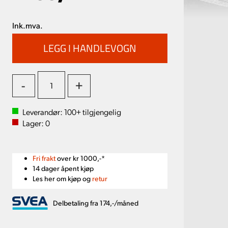
Ink.mva.
-
+
Leverandør:
100+
tilgjengelig
Lager:
0
Fri frakt
over kr 1000,-*
14 dager åpent kjøp
Les her om kjøp og
retur
Delbetaling fra 174,-/måned