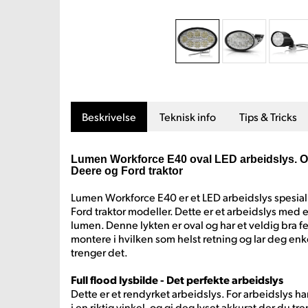
Beskrivelse
Teknisk info
Tips & Tricks
Lumen Workforce E40 oval LED arbeidslys. Ova
Deere og Ford traktor
Lumen Workforce E40 er et LED arbeidslys spesiall
Ford traktor modeller. Dette er et arbeidslys med
lumen. Denne lykten er oval og har et veldig bra fes
montere i hvilken som helst retning og lar deg enkel
trenger det.
Full flood lysbilde - Det perfekte arbeidslys
Dette er et rendyrket arbeidslys. For arbeidslys han
i en riktig vinkel, og gi deg lyset akkurat der du tre