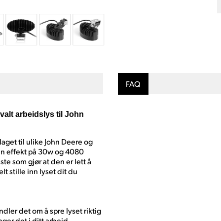
FAQ
lt arbeidslys til John
aget til ulike John Deere og
 en effekt på 30w og 4080
te som gjør at den er lett å
t stille inn lyset dit du
dler det om å spre lyset riktig
nger det i ditt arbeid.