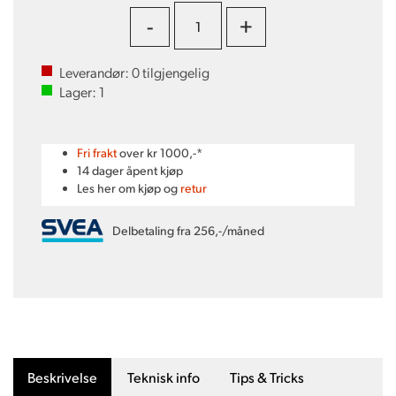
-
+
Leverandør:
0
tilgjengelig
Lager:
1
Fri frakt
over kr 1000,-*
14 dager åpent kjøp
Les her om kjøp og
retur
Delbetaling fra 256,-/måned
Beskrivelse
Teknisk info
Tips & Tricks