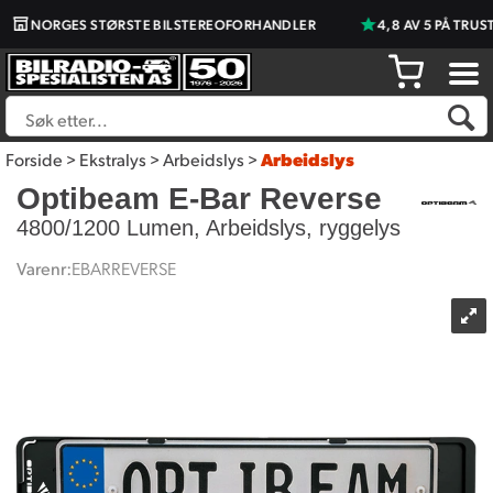
NORGES STØRSTE BILSTEREOFORHANDLER
4,8 AV 5 PÅ TRUSTP
Forside
>
Ekstralys
>
Arbeidslys
>
Arbeidslys
Optibeam E-Bar Reverse
4800/1200 Lumen, Arbeidslys, ryggelys
Varenr:
EBARREVERSE