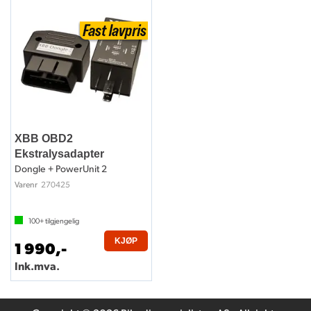
XBB OBD2
Ekstralysadapter
Dongle + PowerUnit 2
270425
Varenr
100+
tilgjengelig
KJØP
1 990,-
Ink.mva.