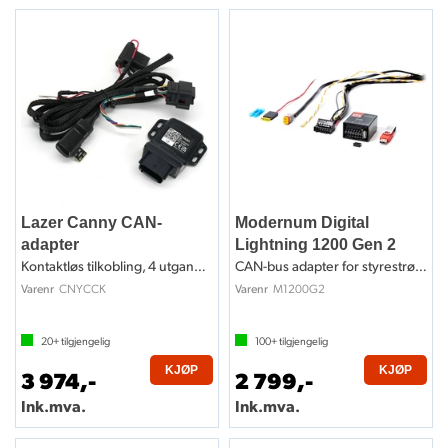
Lazer Canny CAN-
Modernum Digital
adapter
Lightning 1200 Gen 2
Kontaktløs tilkobling, 4 utganger
CAN-bus adapter for styrestrøm / lys
CNYCCK
M1200G2
Varenr
Varenr
20+
tilgjengelig
100+
tilgjengelig
KJØP
KJØP
3 974,-
2 799,-
Ink.mva.
Ink.mva.