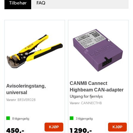
Tilbehør
FAQ
CANM8 Cannect
Avisoleringstang,
Highbeam CAN-adapter
universal
Utgang for fjernlys
BRSVER028
Varenr
CANNECTHB
Varenr
8
tilgjengelig
3
tilgjengelig
KJØP
KJØP
450,-
1 290,-