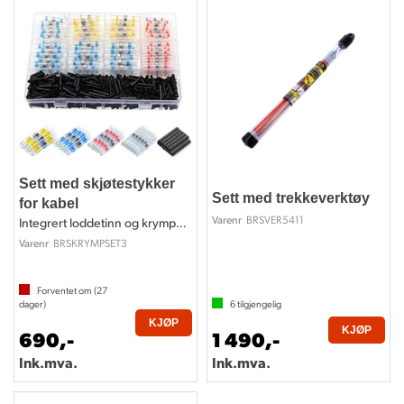
Sett med skjøtestykker
Sett med trekkeverktøy
for kabel
BRSVER5411
Varenr
Integrert loddetinn og krympestrømpe
BRSKRYMPSET3
Varenr
Forventet om (
27
dager)
6
tilgjengelig
KJØP
KJØP
690,-
1 490,-
Ink.mva.
Ink.mva.