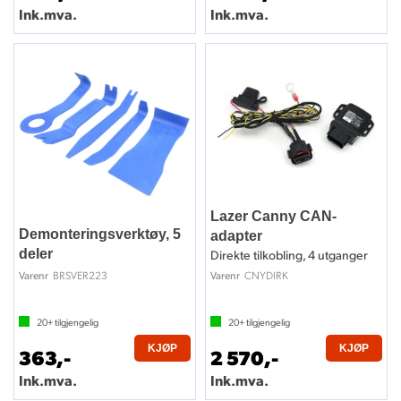
Ink.mva.
Ink.mva.
Lazer Canny CAN-
Demonteringsverktøy, 5
adapter
deler
Direkte tilkobling, 4 utganger
BRSVER223
CNYDIRK
Varenr
Varenr
20+
tilgjengelig
20+
tilgjengelig
KJØP
KJØP
363,-
2 570,-
Ink.mva.
Ink.mva.