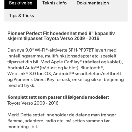
Beskrivelse
Teknisk info
Dokumentasjon
Tips & Tricks
Pioneer Perfect Fit hovedenhet med 9" kapasitiv
skjerm tilpasset Toyota Verso 2009 - 2016
Den nye 9,0” Wi-Fi®-aktiverte SPH-PF97BT levert med
innfellingsramme, multifunksjonsadapter etc. spesielt
tilpasset din bil. Med Apple CarPlay® (trådløst og kablet),
Android Auto™ (trådløst og kablet), Bluetooth®,
WebLink® 3.0 for iOS, Android™ smarttelefon/nettbrett
og Pioneer's Direct Key for rask, enkel og sikker betjening
med ett trykk.
Komplett sett som passer til følgende modeller:
Toyota Verso 2009 - 2016
Merk! Dette settet inneholder de delene man trenger.
Ramme, adaptere, radio etc. må settes sammen før
montering i bil.