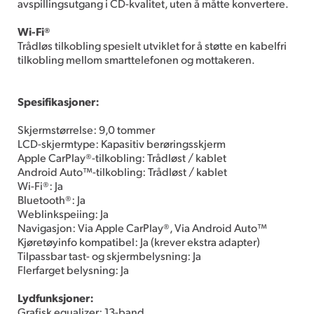
avspillingsutgang i CD-kvalitet, uten å måtte konvertere.
Wi-Fi®
Trådløs tilkobling spesielt utviklet for å støtte en kabelfri
tilkobling mellom smarttelefonen og mottakeren.
Spesifikasjoner:
Skjermstørrelse: 9,0 tommer
LCD-skjermtype: Kapasitiv berøringsskjerm
Apple CarPlay®-tilkobling: Trådløst / kablet
Android Auto™-tilkobling: Trådløst / kablet
Wi-Fi®: Ja
Bluetooth®: Ja
Weblinkspeiing: Ja
Navigasjon: Via Apple CarPlay®, Via Android Auto™
Kjøretøyinfo kompatibel: Ja (krever ekstra adapter)
Tilpassbar tast- og skjermbelysning: Ja
Flerfarget belysning: Ja
Lydfunksjoner:
Grafisk equalizer: 13-band