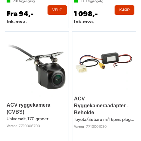
20+
tilgjengelig
100+
tilgjengelig
VELG
KJØP
Fra 94,-
1 098,-
Ink.mva.
Ink.mva.
ACV
ACV ryggekamera
Ryggekameraadapter -
(CVBS)
Beholde
Universalt, 170 grader
Toyota/Subaru m/16pins plugg (2012->)
7710006700
Varenr
7713001030
Varenr