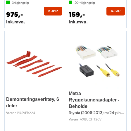
3
tilgjengelig
20+
tilgjengelig
KJØP
KJØP
975,-
159,-
Ink.mva.
Ink.mva.
Metra
Demonteringsverktøy, 6
Ryggekameraadapter -
deler
Beholde
Toyota (2006-2013) m/24-pins kontakt
BRSVER224
Varenr
AXBUCHT26V
Varenr