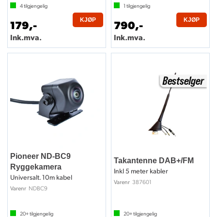
4
tilgjengelig
1
tilgjengelig
KJØP
KJØP
179,-
790,-
Ink.mva.
Ink.mva.
Pioneer ND-BC9
Takantenne DAB+/FM
Ryggekamera
Inkl 5 meter kabler
Universalt. 10m kabel
387601
Varenr
NDBC9
Varenr
20+
tilgjengelig
20+
tilgjengelig