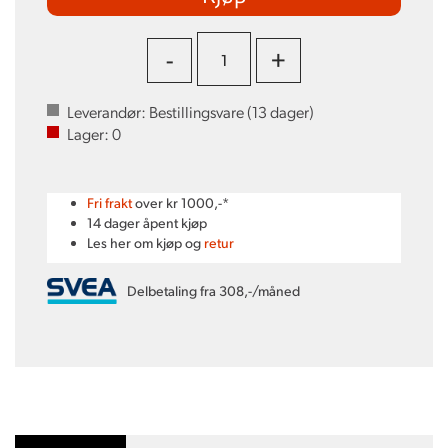
-
+
Leverandør:
Bestillingsvare (
13
dager)
Lager:
0
Fri frakt
over kr 1000,-*
14 dager åpent kjøp
Les her om kjøp og
retur
Delbetaling fra 308,-/måned