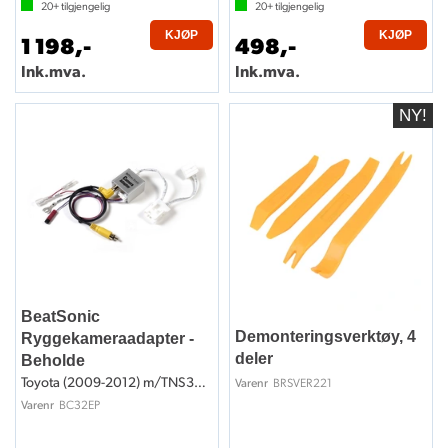
20+
tilgjengelig
20+
tilgjengelig
KJØP
KJØP
1 198,-
498,-
Ink.mva.
Ink.mva.
BeatSonic
Demonteringsverktøy, 4
Ryggekameraadapter -
deler
Beholde
Toyota (2009-2012) m/TNS350/TNS510
BRSVER221
Varenr
BC32EP
Varenr