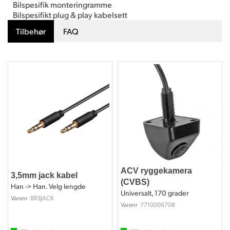
Bilspesifik monteringramme
Bilspesifikt plug & play kabelsett
Tilbehør
FAQ
ACV ryggekamera
3,5mm jack kabel
(CVBS)
Han -> Han. Velg lengde
Universalt, 170 grader
BRSJACK
Varenr
7710006708
Varenr