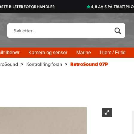
RSTE BILSTEREOFORHANDLER
4,8 AV 5 PÅ TRUSTPILO
iltilbehør
Kamera og sensor
Marine
Hjem / Fritid
troSound
>
Kontrollring foran
>
RetroSound 07P