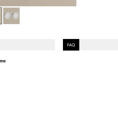
FAQ
ome