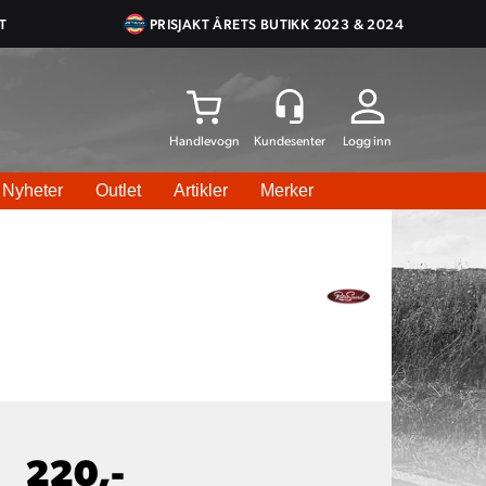
T
PRISJAKT ÅRETS BUTIKK 2023 & 2024
Logg inn
Nyheter
Outlet
Artikler
Merker
220,-