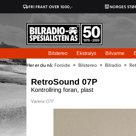
FRI FRAKT OVER 1000,-
NORGES STØ
Bilstereo
Ekstralys
Bilvarme
B
Her er du nå:
Forside
>
Bilstereo
>
Bilradio
>
Re
RetroSound 07P
Kontrollring foran, plast
Varenr:
07P