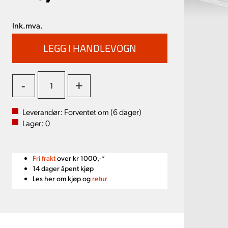
Ink.mva.
-
+
Leverandør:
Forventet om (
6
dager)
Lager:
0
Fri frakt
over kr 1000,-*
14 dager åpent kjøp
Les her om kjøp og
retur