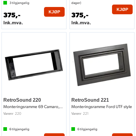
3
tilgjengelig
dager)
KJØP
KJØP
375,-
375,-
Ink.mva.
Ink.mva.
RetroSound 220
RetroSound 221
Monteringsramme 69 Camaro,70-72 Chevelle
Monteringsramme Ford UTF style
220
221
Varenr
Varenr
6
tilgjengelig
6
tilgjengelig