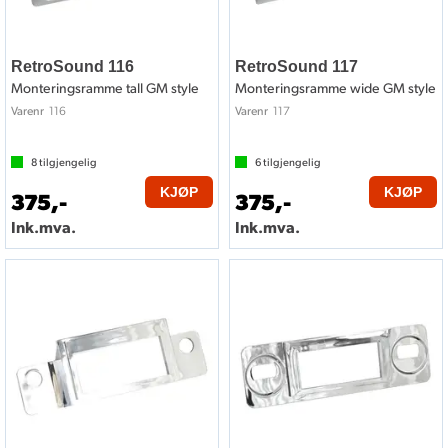
RetroSound 116
RetroSound 117
Monteringsramme tall GM style
Monteringsramme wide GM style
116
117
Varenr
Varenr
8
tilgjengelig
6
tilgjengelig
KJØP
KJØP
375,-
375,-
Ink.mva.
Ink.mva.