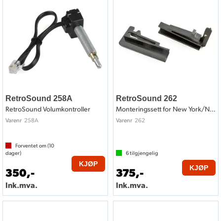
RetroSound 258A
RetroSound 262
RetroSound Volumkontroller
Monteringssett for New York/Newport
258A
262
Varenr
Varenr
Forventet om (
10
dager)
6
tilgjengelig
KJØP
KJØP
350,-
375,-
Ink.mva.
Ink.mva.