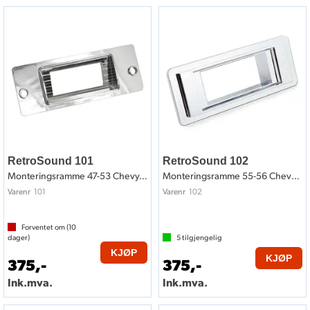
RetroSound 101
RetroSound 102
Monteringsramme 47-53 Chevy/GM style
Monteringsramme 55-56 Chevy style
101
102
Varenr
Varenr
Forventet om (
10
dager)
5
tilgjengelig
KJØP
KJØP
375,-
375,-
Ink.mva.
Ink.mva.