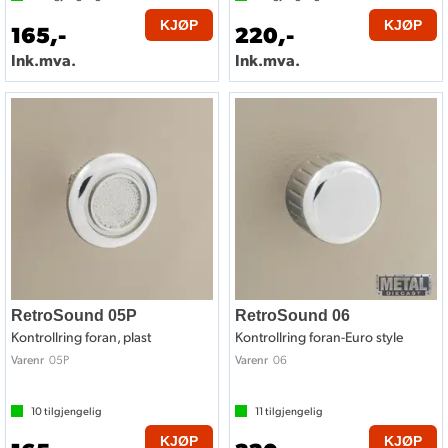
KJØP
KJØP
165,-
220,-
Ink.mva.
Ink.mva.
RetroSound 05P
RetroSound 06
Kontrollring foran, plast
Kontrollring foran-Euro style
05P
06
Varenr
Varenr
10
tilgjengelig
11
tilgjengelig
KJØP
KJØP