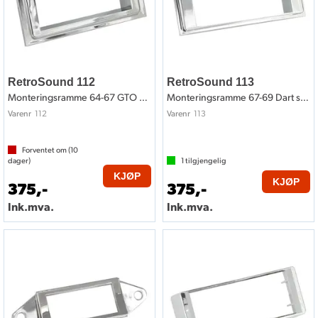
RetroSound 112
RetroSound 113
Monteringsramme 64-67 GTO style
Monteringsramme 67-69 Dart style
112
113
Varenr
Varenr
Forventet om (
10
dager)
1
tilgjengelig
KJØP
KJØP
375,-
375,-
Ink.mva.
Ink.mva.