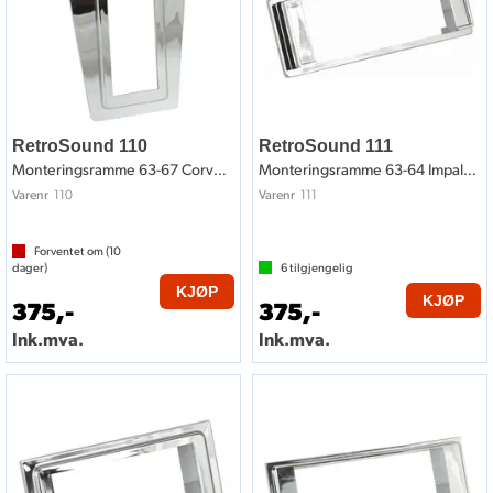
RetroSound 110
RetroSound 111
Monteringsramme 63-67 Corvette style
Monteringsramme 63-64 Impala style
110
111
Varenr
Varenr
Forventet om (
10
dager)
6
tilgjengelig
KJØP
KJØP
375,-
375,-
Ink.mva.
Ink.mva.