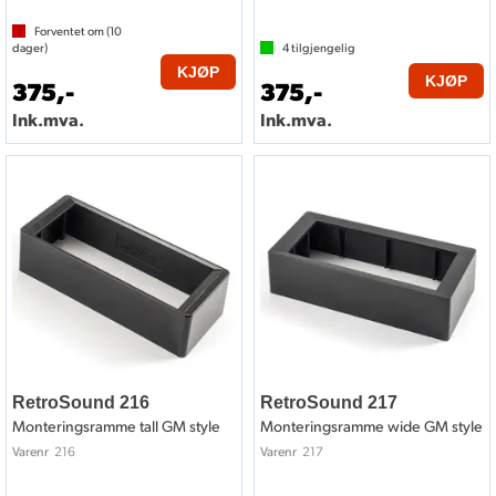
Forventet om (
10
dager)
4
tilgjengelig
KJØP
KJØP
375,-
375,-
Ink.mva.
Ink.mva.
RetroSound 216
RetroSound 217
Monteringsramme tall GM style
Monteringsramme wide GM style
216
217
Varenr
Varenr