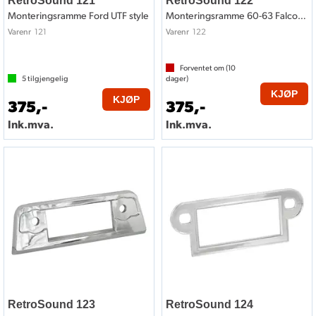
RetroSound 121
RetroSound 122
Monteringsramme Ford UTF style
Monteringsramme 60-63 Falcon style
121
122
Varenr
Varenr
Forventet om (
10
5
tilgjengelig
dager)
KJØP
KJØP
375,-
375,-
Ink.mva.
Ink.mva.
RetroSound 123
RetroSound 124