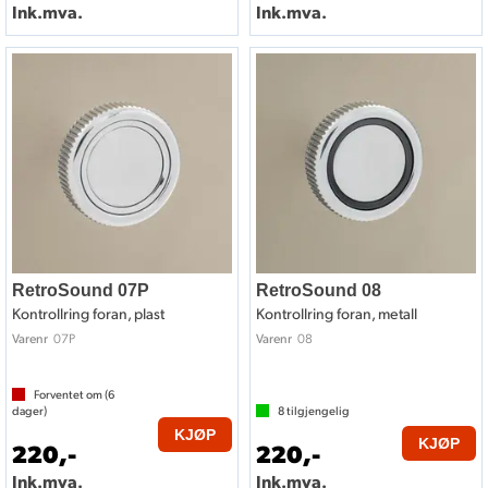
Ink.mva.
Ink.mva.
RetroSound 07P
RetroSound 08
Kontrollring foran, plast
Kontrollring foran, metall
07P
08
Varenr
Varenr
Forventet om (
6
dager)
8
tilgjengelig
KJØP
KJØP
220,-
220,-
Ink.mva.
Ink.mva.