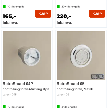
10
tilgjengelig
20+
tilgjengelig
KJØP
KJØP
165,-
220,-
Ink.mva.
Ink.mva.
RetroSound 04P
RetroSound 05
Kontrollring foran-Mustang style
Kontrollring foran, Metall
04P
05
Varenr
Varenr
10
tilgjengelig
8
tilgjengelig