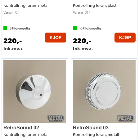
Kontrollring foran, metall
Kontrollring foran, plast
01
01P
Varenr
Varenr
3
tilgjengelig
10
tilgjengelig
KJØP
KJØP
220,-
220,-
Ink.mva.
Ink.mva.
RetroSound 02
RetroSound 03
Kontrollring foran, metall
Kontrollring foran, metall