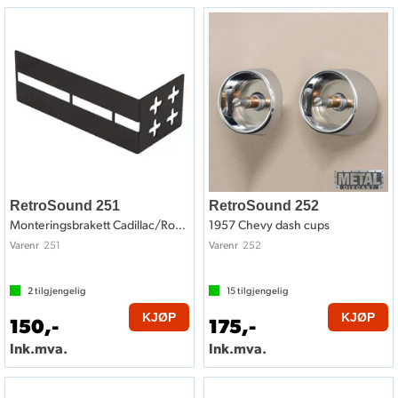
RetroSound 251
RetroSound 252
Monteringsbrakett Cadillac/Roadrunner
1957 Chevy dash cups
251
252
Varenr
Varenr
2
tilgjengelig
15
tilgjengelig
KJØP
KJØP
150,-
175,-
Ink.mva.
Ink.mva.