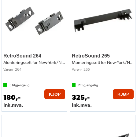
RetroSound 264
RetroSound 265
Monteringssett for New-York/Newport
Monteringssett for New-York/Newport
264
265
Varenr
Varenr
3
tilgjengelig
2
tilgjengelig
KJØP
KJØP
180,-
325,-
Ink.mva.
Ink.mva.