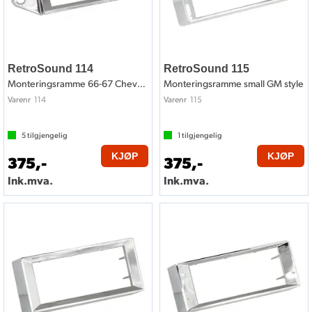
RetroSound 114
RetroSound 115
Monteringsramme 66-67 Chevelle style
Monteringsramme small GM style
114
115
Varenr
Varenr
5
tilgjengelig
1
tilgjengelig
KJØP
KJØP
375,-
375,-
Ink.mva.
Ink.mva.