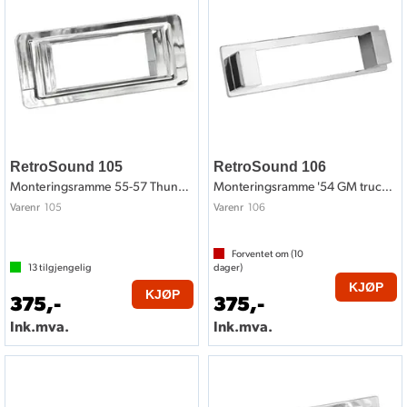
RetroSound 105
RetroSound 106
Monteringsramme 55-57 Thunderbird style
Monteringsramme '54 GM truck style
105
106
Varenr
Varenr
Forventet om (
10
13
tilgjengelig
dager)
KJØP
KJØP
375,-
375,-
Ink.mva.
Ink.mva.