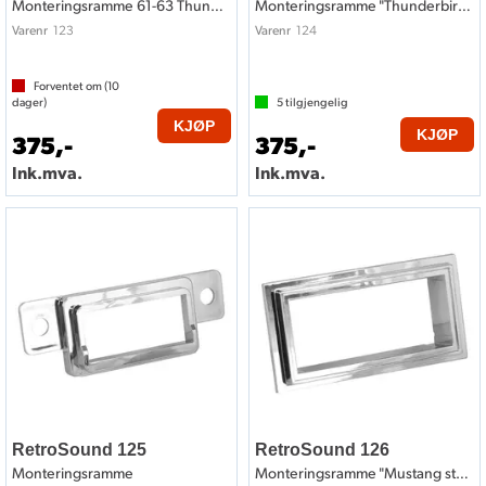
Monteringsramme 61-63 Thunderbird style
Monteringsramme "Thunderbird style"
123
124
Varenr
Varenr
Forventet om (
10
dager)
5
tilgjengelig
KJØP
KJØP
375,-
375,-
Ink.mva.
Ink.mva.
RetroSound 125
RetroSound 126
Monteringsramme
Monteringsramme "Mustang style"