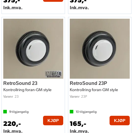
Ink.mva.
Ink.mva.
RetroSound 23
RetroSound 23P
Kontrollring foran-GM style
Kontrollring foran-GM style
23
23P
Varenr
Varenr
9
tilgjengelig
10
tilgjengelig
KJØP
KJØP
220,-
165,-
Ink.mva.
Ink.mva.