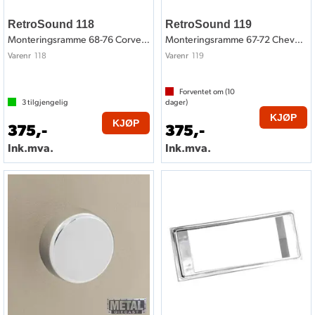
RetroSound 118
RetroSound 119
Monteringsramme 68-76 Corvette style
Monteringsramme 67-72 Chevy truck style
118
119
Varenr
Varenr
Forventet om (
10
3
tilgjengelig
dager)
KJØP
KJØP
375,-
375,-
Ink.mva.
Ink.mva.