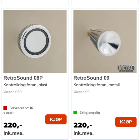
RetroSound 08P
RetroSound 09
Kontrollring foran, plast
Kontrollring foran, metall
08P
09
Varenr
Varenr
Forventet om (
6
dager)
3
tilgjengelig
KJØP
KJØP
220,-
220,-
Ink.mva.
Ink.mva.