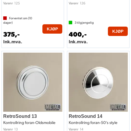
125
126
Varenr
Varenr
Forventet om (
10
dager)
3
tilgjengelig
KJØP
KJØP
375,-
400,-
Ink.mva.
Ink.mva.
RetroSound 13
RetroSound 14
Kontrollring foran-Oldsmobile
Kontrollring foran-50's style
13
14
Varenr
Varenr