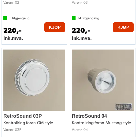
02
03
Varenr
Varenr
5
tilgjengelig
14
tilgjengelig
KJØP
KJØP
220,-
220,-
Ink.mva.
Ink.mva.
RetroSound 03P
RetroSound 04
Kontrollring foran-GM style
Kontrollring foran-Mustang style
03P
04
Varenr
Varenr