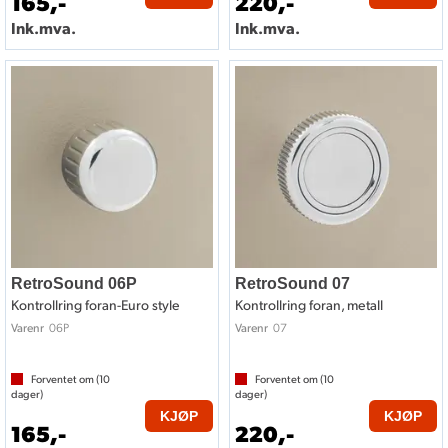
165,-
220,-
Ink.mva.
Ink.mva.
RetroSound 06P
RetroSound 07
Kontrollring foran-Euro style
Kontrollring foran, metall
06P
07
Varenr
Varenr
Forventet om (
10
Forventet om (
10
dager)
dager)
KJØP
KJØP
165,-
220,-