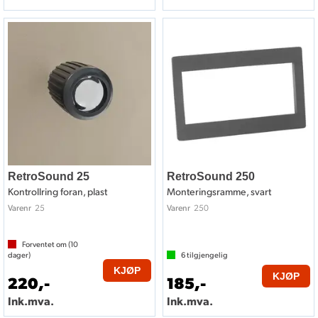
RetroSound 25
RetroSound 250
Kontrollring foran, plast
Monteringsramme, svart
25
250
Varenr
Varenr
Forventet om (
10
dager)
6
tilgjengelig
KJØP
KJØP
220,-
185,-
Ink.mva.
Ink.mva.