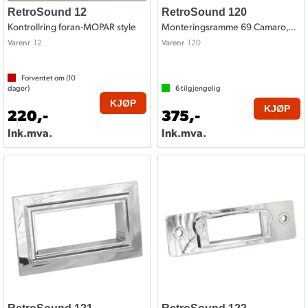
RetroSound 12
RetroSound 120
Kontrollring foran-MOPAR style
Monteringsramme 69 Camaro,70-72 Chevelle
12
120
Varenr
Varenr
Forventet om (
10
dager)
6
tilgjengelig
KJØP
KJØP
220,-
375,-
Ink.mva.
Ink.mva.