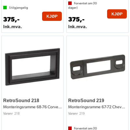
Forventet om (
10
5
tilgjengelig
dager)
KJØP
KJØP
375,-
375,-
Ink.mva.
Ink.mva.
RetroSound 218
RetroSound 219
Monteringsramme 68-76 Corvette style
Monteringsramme 67-72 Chevy truck style
218
219
Varenr
Varenr
Forventet om (
10