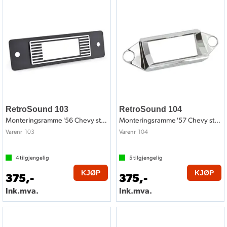
RetroSound 103
RetroSound 104
Monteringsramme '56 Chevy style
Monteringsramme '57 Chevy style
103
104
Varenr
Varenr
4
tilgjengelig
5
tilgjengelig
KJØP
KJØP
375,-
375,-
Ink.mva.
Ink.mva.