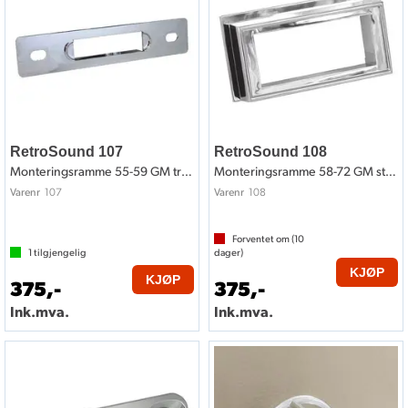
RetroSound 107
RetroSound 108
Monteringsramme 55-59 GM truck style
Monteringsramme 58-72 GM style
107
108
Varenr
Varenr
Forventet om (
10
1
tilgjengelig
dager)
KJØP
KJØP
375,-
375,-
Ink.mva.
Ink.mva.