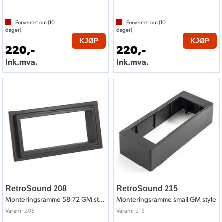
Forventet om (
10
Forventet om (
10
dager)
dager)
KJØP
KJØP
220,-
220,-
Ink.mva.
Ink.mva.
RetroSound 208
RetroSound 215
Monteringsramme 58-72 GM style
Monteringsramme small GM style
208
215
Varenr
Varenr