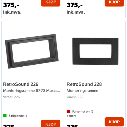
KJØP
KJØP
375,-
375,-
Ink.mva.
Ink.mva.
RetroSound 226
RetroSound 228
Monteringsramme 67-73 Mustang style
Monteringsramme
226
228
Varenr
Varenr
Forventet om (
6
5
tilgjengelig
dager)
KJØP
KJØP
375,-
375,-