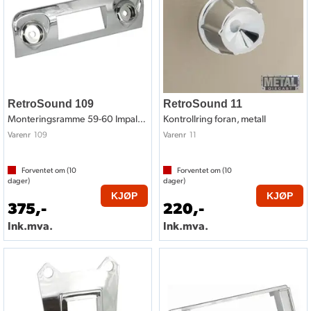
RetroSound 109
RetroSound 11
Monteringsramme 59-60 Impala style
Kontrollring foran, metall
109
11
Varenr
Varenr
Forventet om (
10
Forventet om (
10
dager)
dager)
KJØP
KJØP
375,-
220,-
Ink.mva.
Ink.mva.