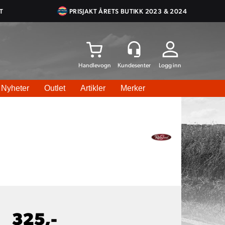
T
PRISJAKT ÅRETS BUTIKK 2023 & 2024
Logg inn
Nyheter
Outlet
Artikler
Merker
325,-