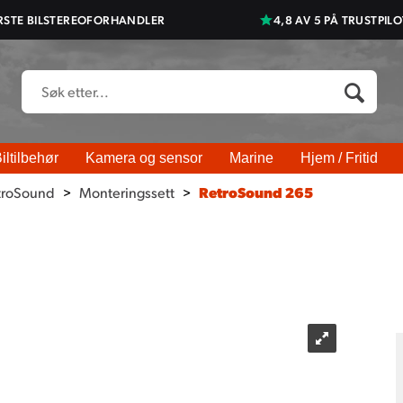
RSTE BILSTEREOFORHANDLER
4,8 AV 5 PÅ TRUSTPILO
iltilbehør
Kamera og sensor
Marine
Hjem / Fritid
troSound
>
Monteringssett
>
RetroSound 265