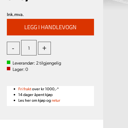
Ink.mva.
-
+
Leverandør:
2
tilgjengelig
Lager:
0
Fri frakt
over kr 1000,-*
14 dager åpent kjøp
Les her om kjøp og
retur