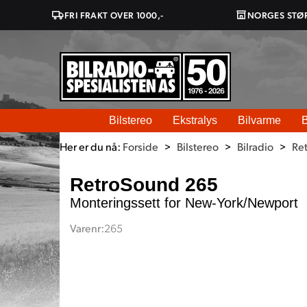
FRI FRAKT OVER 1000,-
NORGES STØ
Bilstereo
Ekstralys
Bilvarme
B
Her er du nå:
Forside
>
Bilstereo
>
Bilradio
>
Re
RetroSound 265
Monteringssett for New-York/Newport
Varenr:
265