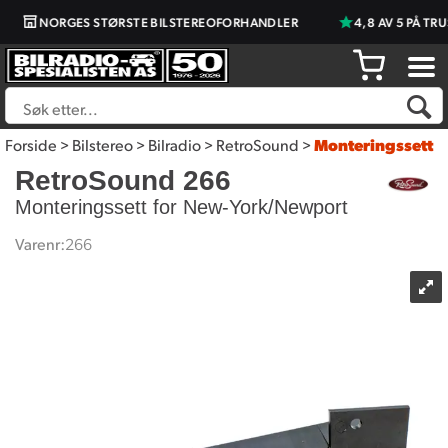
NORGES STØRSTE BILSTEREOFORHANDLER
4,8 AV 5 PÅ TRU
Forside
>
Bilstereo
>
Bilradio
>
RetroSound
>
Monteringssett
RetroSound 266
Monteringssett for New-York/Newport
Varenr:
266