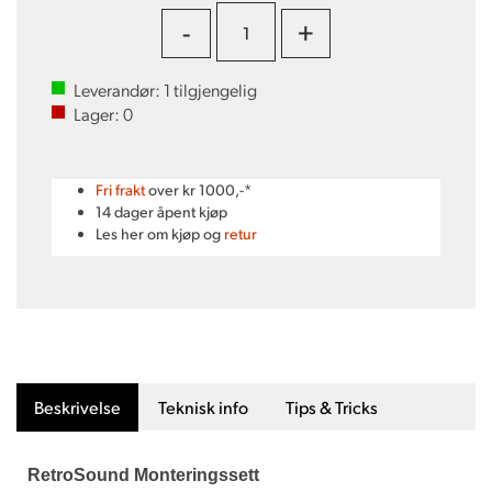
-
+
Leverandør:
1
tilgjengelig
Lager:
0
Fri frakt
over kr 1000,-*
14 dager åpent kjøp
Les her om kjøp og
retur
Beskrivelse
Teknisk info
Tips & Tricks
RetroSound Monteringssett