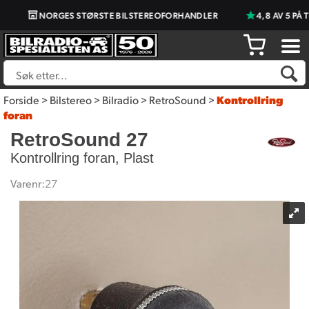
NORGES STØRSTE BILSTEREOFORHANDLER
4,8 AV 5 PÅ 
Forside
>
Bilstereo
>
Bilradio
>
RetroSound
>
Kontrollring
foran
RetroSound 27
Kontrollring foran, Plast
Varenr:
27