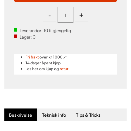
-
+
Leverandør:
10
tilgjengelig
Lager:
0
Fri frakt
over kr 1000,-*
14 dager åpent kjøp
Les her om kjøp og
retur
Beskrivelse
Teknisk info
Tips & Tricks