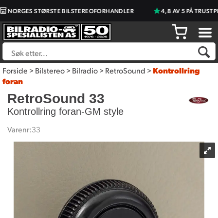
NORGES STØRSTE BILSTEREOFORHANDLER
4,8 AV 5 PÅ TRUSTPI
Forside
>
Bilstereo
>
Bilradio
>
RetroSound
>
Kontrollring
foran
RetroSound 33
Kontrollring foran-GM style
Varenr:
33