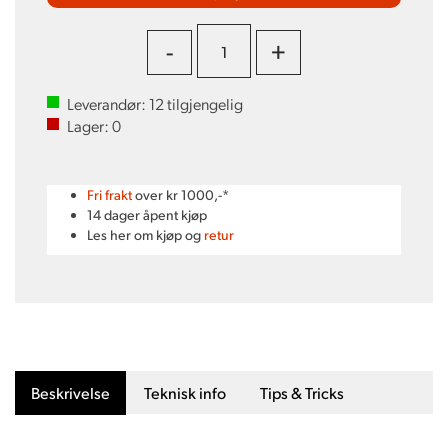
-
+
Leverandør:
12
tilgjengelig
Lager:
0
Fri frakt
over kr 1000,-*
14 dager åpent kjøp
Les her om kjøp og
retur
Beskrivelse
Teknisk info
Tips & Tricks