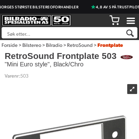
ORGES STØRSTE BILSTEREOFORHANDLER
4,8 AV 5 PÅ TRUSTPILOT
Forside
>
Bilstereo
>
Bilradio
>
RetroSound
>
Frontplate
RetroSound Frontplate 503
"Mini Euro style", Black/Chro
Varenr:
503