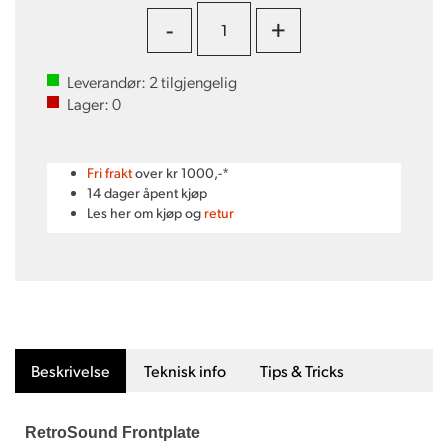
-
+
Leverandør:
2
tilgjengelig
Lager:
0
Fri frakt
over kr 1000,-*
14 dager åpent kjøp
Les her om kjøp og
retur
Beskrivelse
Teknisk info
Tips & Tricks
RetroSound Frontplate