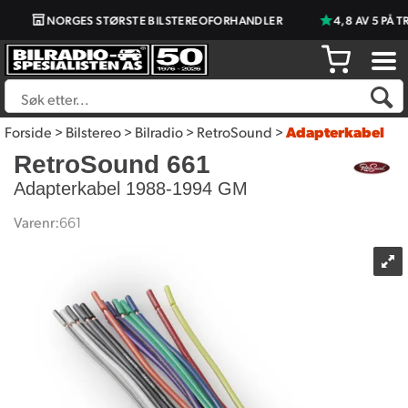
NORGES STØRSTE BILSTEREOFORHANDLER
4,8 AV 5 PÅ T
Forside
>
Bilstereo
>
Bilradio
>
RetroSound
>
Adapterkabel
RetroSound 661
Adapterkabel 1988-1994 GM
Varenr:
661