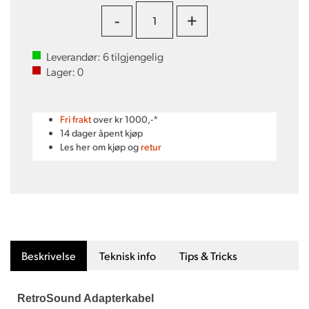
-
+
Leverandør:
6
tilgjengelig
Lager:
0
Fri frakt
over kr 1000,-*
14 dager åpent kjøp
Les her om kjøp og
retur
Beskrivelse
Teknisk info
Tips & Tricks
RetroSound Adapterkabel