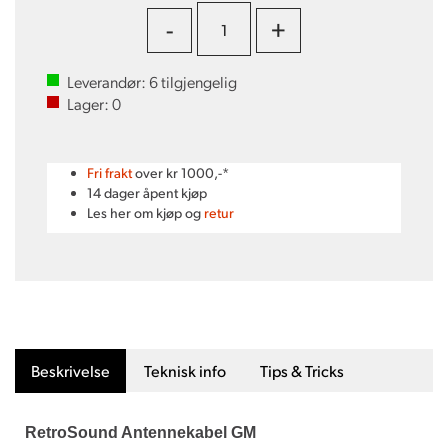
-
+
Leverandør:
6
tilgjengelig
Lager:
0
Fri frakt
over kr 1000,-*
14 dager åpent kjøp
Les her om kjøp og
retur
Beskrivelse
Teknisk info
Tips & Tricks
RetroSound Antennekabel GM