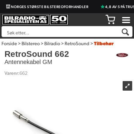
NORGES STØRSTE BILSTEREOFORHANDLER
4,8 AV 5 PÅ TRU
Forside
>
Bilstereo
>
Bilradio
>
RetroSound
>
Tilbehør
RetroSound 662
Antennekabel GM
Varenr:
662