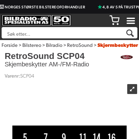
NORGES STØRSTE BILSTEREOFORHANDLER
4,8 AV 5 PÅ TRUSTPI
Forside
>
Bilstereo
>
Bilradio
>
RetroSound
>
Skjermbeskytter
RetroSound SCP04
Skjembeskytter AM-/FM-Radio
Varenr:
SCP04