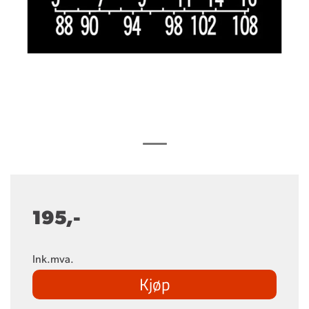
195,-
Ink.mva.
Kjøp