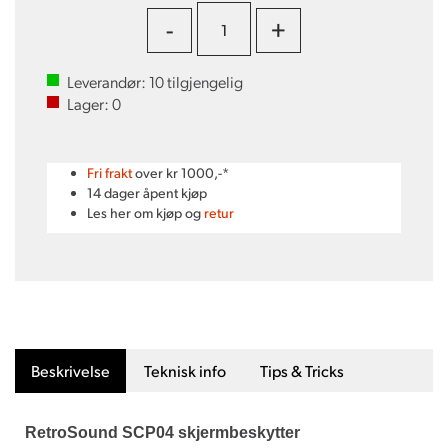
-
+
Leverandør:
10
tilgjengelig
Lager:
0
Fri frakt
over kr 1000,-*
14 dager åpent kjøp
Les her om kjøp og
retur
Beskrivelse
Teknisk info
Tips & Tricks
RetroSound SCP04 skjermbeskytter