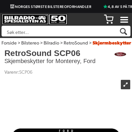
NORGES STØRSTE BILSTEREOFORHANDLER
4,8 AV 5 PÅ T
Forside
>
Bilstereo
>
Bilradio
>
RetroSound
>
Skjermbeskytter
RetroSound SCP06
Skjembeskytter for Monterey, Ford
Varenr:
SCP06