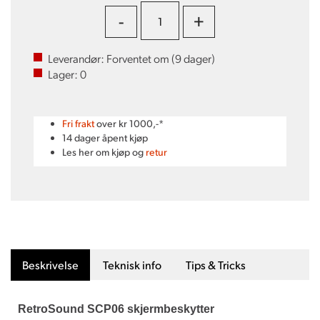
-
+
Leverandør:
Forventet om (
9
dager)
Lager:
0
Fri frakt
over kr 1000,-*
14 dager åpent kjøp
Les her om kjøp og
retur
Beskrivelse
Teknisk info
Tips & Tricks
RetroSound SCP06 skjermbeskytter