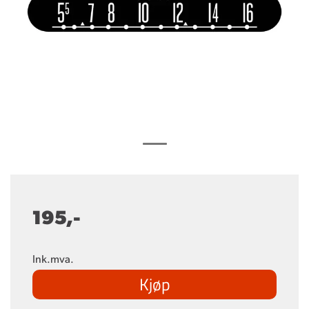
195,-
Ink.mva.
Kjøp