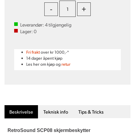
-
+
Leverandør:
4
tilgjengelig
Lager:
0
Fri frakt
over kr 1000,-*
14 dager åpent kjøp
Les her om kjøp og
retur
Beskrivelse
Teknisk info
Tips & Tricks
RetroSound SCP08 skjermbeskytter