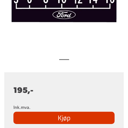
195,-
Ink.mva.
Kjøp