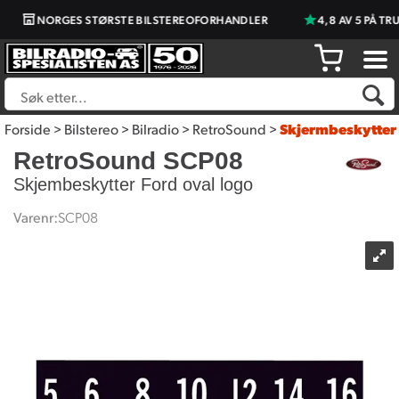
NORGES STØRSTE BILSTEREOFORHANDLER
4,8 AV 5 PÅ TRU
Forside
>
Bilstereo
>
Bilradio
>
RetroSound
>
Skjermbeskytter
RetroSound SCP08
Skjembeskytter Ford oval logo
Varenr:
SCP08