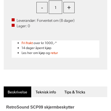
-
+
Leverandør:
Forventet om (
8
dager)
Lager:
0
Fri frakt
over kr 1000,-*
14 dager åpent kjøp
Les her om kjøp og
retur
Beskrivelse
Teknisk info
Tips & Tricks
RetroSound SCP09 skjermbeskytter