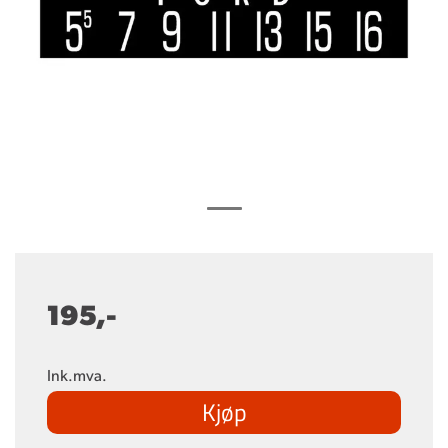
195,-
Ink.mva.
Kjøp