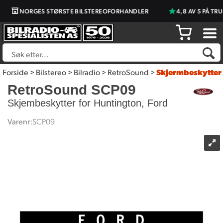
NORGES STØRSTE BILSTEREOFORHANDLER
4,8 AV 5 PÅ TRU
Forside
>
Bilstereo
>
Bilradio
>
RetroSound
>
Skjermbeskytter
RetroSound SCP09
Skjembeskytter for Huntington, Ford
Varenr:
SCP09