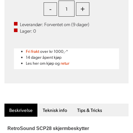
-
+
Leverandør:
Forventet om (
9
dager)
Lager:
0
Fri frakt
over kr 1000,-*
14 dager åpent kjøp
Les her om kjøp og
retur
Beskrivelse
Teknisk info
Tips & Tricks
RetroSound SCP28 skjermbeskytter