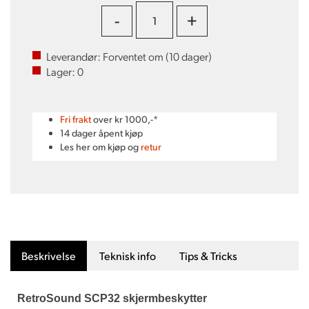
-
+
Leverandør:
Forventet om (
10
dager)
Lager:
0
Fri frakt
over kr 1000,-*
14 dager åpent kjøp
Les her om kjøp og
retur
Beskrivelse
Teknisk info
Tips & Tricks
RetroSound SCP32 skjermbeskytter