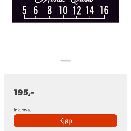
195,-
Ink.mva.
Kjøp