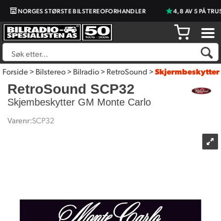
NORGES STØRSTE BILSTEREOFORHANDLER
4,8 AV 5 PÅ TRU
Forside
>
Bilstereo
>
Bilradio
>
RetroSound
>
Skjermbeskytter
RetroSound SCP32
Skjembeskytter GM Monte Carlo
Varenr:
SCP32